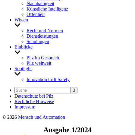
Nach­hal­tig­keit
Künst­liche Intel­li­genz
Offen­heit
Wissen
Untermenü
anzeigen
Recht und Normen
Dienst­leis­tungen
Schu­lungen
Einblicke
Untermenü
anzeigen
Pilz im Gespräch
Pilz welt­weit
Spot­light
Untermenü
anzeigen
Inno­va­tion trifft Safety
Daten­schutz bei Pilz
Recht­liche Hinweise
Impressum
© 2026
Mensch und Automation
Ausgabe 1/2024