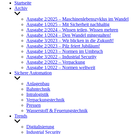
Start­seite
Archiv
Untermenü
anzeigen
Ausgabe 2/2025 – Maschi­nen­le­bens­zy­klus im Wandel
Ausgabe 1/2025 – Mit Sicher­heit nach­haltig
Ausgabe 2/2024 – Wissen teilen, Wissen mehren
Ausgabe 1/2024 – Den Wandel mitge­stalten!
Ausgabe 3/2023 – Wir blicken in die Zukunft!
Ausgabe 2/2023 – Pilz feiert Jubi­läum!
Ausgabe 1/2023 – Normen im Umbruch
Ausgabe 3/2022 – Indus­trial Security
Ausgabe 2/2022 – Verpa­ckung
Ausgabe 1/2022 – Normen welt­weit
Sichere Auto­ma­tion
Untermenü
anzeigen
Anla­genbau
Bahn­technik
Intra­lo­gistik
Verpa­ckungs­technik
Pressen
Wasser­stoff & Feue­rungs­technik
Trends
Untermenü
anzeigen
Digi­ta­li­sie­rung
Indus­trial Security