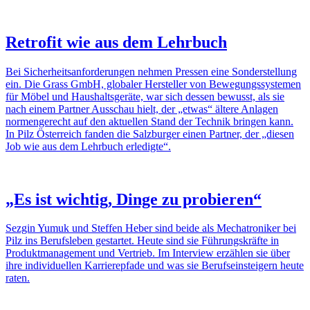
Retrofit wie aus dem Lehr­buch
Bei Sicher­heits­an­for­de­rungen nehmen Pressen eine Sonder­stel­lung
ein. Die Grass GmbH, globaler Hersteller von Bewe­gungs­sys­temen
für Möbel und Haus­halts­ge­räte, war sich dessen bewusst, als sie
nach einem Partner Ausschau hielt, der „etwas“ ältere Anlagen
normen­ge­recht auf den aktu­ellen Stand der Technik bringen kann.
In Pilz Öster­reich fanden die Salz­burger einen Partner, der „diesen
Job wie aus dem Lehr­buch erle­digte“.
„Es ist wichtig, Dinge zu probieren“
Sezgin Yumuk und Steffen Heber sind beide als Mecha­tro­niker bei
Pilz ins Berufs­leben gestartet. Heute sind sie Führungs­kräfte in
Produkt­ma­nage­ment und Vertrieb. Im Inter­view erzählen sie über
ihre indi­vi­du­ellen Karrie­re­pfade und was sie Berufs­ein­stei­gern heute
raten.