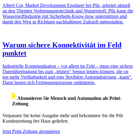
Albert Cot, Market Deve­lo­p­ment Engi­neer bei Pilz, arbeitet aktuell
an den Themen Verbren­nungs­technik und Wasser­stoff. Pilz kann die
Wasser­stoff­in­dus­trie mit Sicher­heits-Know-how unter­stützen und
damit den Weg in Rich­tung nach­hal­ti­gere Zukunft mitge­stalten.
Warum sichere Konnek­ti­vität im Feld
punktet
Indus­tri­elle Kommu­ni­ka­tion – vor allem im Feld – muss eine sichere
Daten­über­tra­gung bis zum „letzten“ Sensor leisten können, die on
top mehr Verfüg­bar­keit und eine flexi­blere Auto­ma­ti­sie­rung „kann“.
Dann lassen sich Ferti­gungs­pro­zesse opti­mieren.
Abon­nieren Sie Mensch und Auto­ma­tion als Print-
Zeitung
Verpassen Sie keine Ausgabe mehr und bekommen Sie die Pilz
Kunden­zei­tung frei Haus gelie­fert.
Jetzt Print-Zeitung abon­nieren