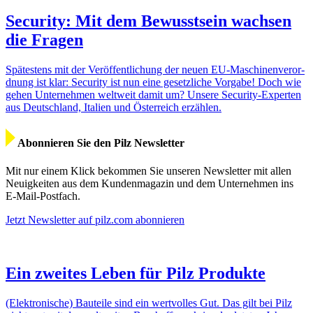
Security: Mit dem Bewusst­sein wachsen
die Fragen
Spätes­tens mit der Veröf­fent­li­chung der neuen EU-Maschi­­nen­­ver­­or­
d­­nung ist klar: Security ist nun eine gesetz­liche Vorgabe! Doch wie
gehen Unter­nehmen welt­weit damit um? Unsere Security-Experten
aus Deutsch­land, Italien und Öster­reich erzählen.
Abon­nieren Sie den Pilz News­letter
Mit nur einem Klick bekommen Sie unseren News­letter mit allen
Neuig­keiten aus dem Kunden­ma­gazin und dem Unter­nehmen ins
E‑Mail-Post­fach.
Jetzt News­letter auf pilz.com abon­nieren
Ein zweites Leben für Pilz Produkte
(Elek­tro­ni­sche) Bauteile sind ein wert­volles Gut. Das gilt bei Pilz