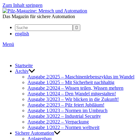
Zum Inhalt springen
Mensch
und
Das Magazin für sichere Automation
Automation
english
Menü
Start­seite
Archiv
Ausgabe 2/2025 – Maschi­nen­le­bens­zy­klus im Wandel
Ausgabe 1/2025 – Mit Sicher­heit nach­haltig
Ausgabe 2/2024 – Wissen teilen, Wissen mehren
Ausgabe 1/2024 – Den Wandel mitge­stalten!
Ausgabe 3/2023 – Wir blicken in die Zukunft!
Ausgabe 2/2023 – Pilz feiert Jubi­läum!
Ausgabe 1/2023 – Normen im Umbruch
Ausgabe 3/2022 – Indus­trial Security
Ausgabe 2/2022 – Verpa­ckung
Ausgabe 1/2022 – Normen welt­weit
Sichere Auto­ma­tion
Anla­genbau