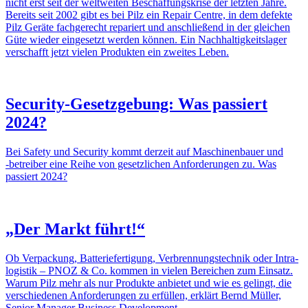
nicht erst seit der welt­weiten Beschaf­fungs­krise der letzten Jahre.
Bereits seit 2002 gibt es bei Pilz ein Repair Centre, in dem defekte
Pilz Geräte fach­ge­recht repa­riert und anschlie­ßend in der glei­chen
Güte wieder einge­setzt werden können. Ein Nach­hal­tig­keits­lager
verschafft jetzt vielen Produkten ein zweites Leben.
Security-Geset­z­­ge­­bung: Was passiert
2024?
Bei Safety und Security kommt derzeit auf Maschi­nen­bauer und
‑betreiber eine Reihe von gesetz­li­chen Anfor­de­rungen zu. Was
passiert 2024?
„Der Markt führt!“
Ob Verpa­ckung, Batte­rie­fer­ti­gung, Verbren­nungs­technik oder Intra­
lo­gistik – PNOZ & Co. kommen in vielen Berei­chen zum Einsatz.
Warum Pilz mehr als nur Produkte anbietet und wie es gelingt, die
verschie­denen Anfor­de­rungen zu erfüllen, erklärt Bernd Müller,
Senior Manager Busi­ness Deve­lo­p­ment.