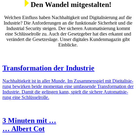
Den Wandel mitge­stalten!
Welchen Einfluss haben Nach­hal­tig­keit und Digi­ta­li­sie­rung auf die
Indus­trie? Die Anfor­de­rungen an die funk­tio­nale Sicher­heit und die
Indus­trial Security steigen. Der sicheren Auto­ma­ti­sie­rung kommt
eine Schlüs­sel­rolle zu. Auch der Gesetz­geber hat dies erkannt und
verän­dert die Geset­zes­lage. Unser digi­tales Kunden­ma­gazin gibt
Einblicke.
Trans­for­ma­tion der Indus­trie
Nach­hal­tig­keit ist in aller Munde. Im Zusam­men­spiel mit Digi­ta­li­sie­
rung bewirken beide momentan eine umfas­sende Trans­for­ma­tion der
Indus­trie. Damit die gelingen kann, spielt die sichere Auto­ma­ti­sie­
rung eine Schlüs­sel­rolle.
3 Minuten mit …
… Albert Cot