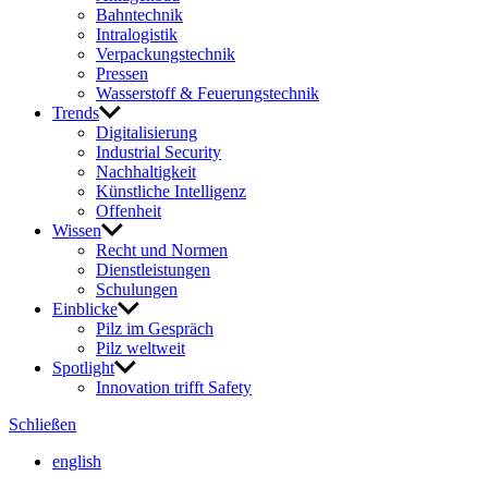
Bahn­technik
Intra­lo­gistik
Verpa­ckungs­technik
Pressen
Wasser­stoff & Feue­rungs­technik
Trends
Digi­ta­li­sie­rung
Indus­trial Security
Nach­hal­tig­keit
Künst­liche Intel­li­genz
Offen­heit
Wissen
Recht und Normen
Dienst­leis­tungen
Schu­lungen
Einblicke
Pilz im Gespräch
Pilz welt­weit
Spot­light
Inno­va­tion trifft Safety
Schließen
english