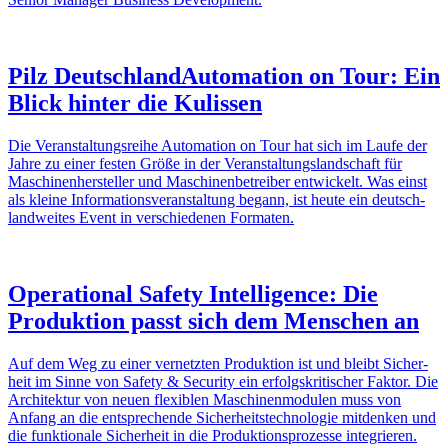
Pilz Deutsch­land
Auto­ma­tion on Tour: Ein
Blick hinter die Kulissen
Die Veran­stal­tungs­reihe Auto­ma­tion on Tour hat sich im Laufe der
Jahre zu einer festen Größe in der Veran­stal­tungs­land­schaft für
Maschi­nen­her­steller und Maschi­nen­be­treiber entwi­ckelt. Was einst
als kleine Infor­ma­ti­ons­ver­an­stal­tung begann, ist heute ein deutsch­
land­weites Event in verschie­denen Formaten.
Opera­tional Safety Intel­li­gence: Die
Produk­tion passt sich dem Menschen an
Auf dem Weg zu einer vernetzten Produk­tion ist und bleibt Sicher­
heit im Sinne von Safety & Security ein erfolgs­kri­ti­scher Faktor. Die
Archi­tektur von neuen flexi­blen Maschi­nen­mo­dulen muss von
Anfang an die entspre­chende Sicher­heits­tech­no­logie mitdenken und
die funk­tio­nale Sicher­heit in die Produk­ti­ons­pro­zesse inte­grieren.