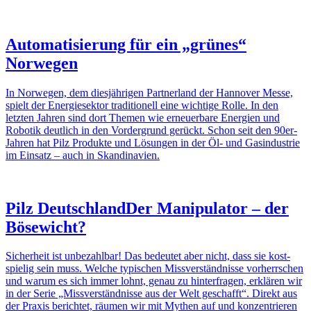
Auto­ma­ti­sie­rung für ein „grünes“
Norwegen
In Norwegen, dem dies­jäh­rigen Part­ner­land der Hannover Messe,
spielt der Ener­gie­sektor tradi­tio­nell eine wich­tige Rolle. In den
letzten Jahren sind dort Themen wie erneu­er­bare Ener­gien und
Robotik deut­lich in den Vorder­grund gerückt. Schon seit den 90er-
Jahren hat Pilz Produkte und Lösungen in der Öl- und Gasin­dus­trie
im Einsatz – auch in Skan­di­na­vien.
Pilz Deutsch­land
Der Mani­pu­lator – der
Böse­wicht?
Sicher­heit ist unbe­zahlbar! Das bedeutet aber nicht, dass sie kost­
spielig sein muss. Welche typi­schen Miss­ver­ständ­nisse vorherr­schen
und warum es sich immer lohnt, genau zu hinter­fragen, erklären wir
in der Serie „Miss­ver­ständ­nisse aus der Welt geschafft“. Direkt aus
der Praxis berichtet, räumen wir mit Mythen auf und konzen­trieren