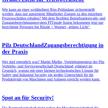
Wie kann an einer weit­läu­figen Riss-Prüf­an­lage sicher­ge­stellt
werden, dass nur auto­ri­sierte Mitar­beiter Zugang zu den einzelnen
Prozess­schritten erhalten? Mit dem flexi­blen Betriebs­ar­ten­wahl- und
Zugangs­berechtigungs­system PITmode fusion bekommen jetzt nur
berech­tigte Personen bei Rhode + Wagner „grünes Licht“.
Pilz Deutsch­land
Zugangs­berechtigung in
der Praxis
Wer darf eigent­lich was? Martin Mielke, Vertriebs­in­ge­nieur der Pilz
Vertriebs- und Service­ge­sell­schaft Deutsch­land, erläu­tert im
Gespräch, warum mit einer kleinen tech­no­lo­gi­schen Lösung für
Safety und Indus­trial Security ein großer Unter­schied für die
Produk­ti­vität von Maschinen und Anlagen erreicht werden kann.
Spot an für Security!
Die Normen­land­schaft rückt neben der Maschi­nen­si­cher­heit die