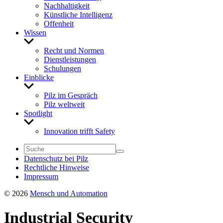
Nach­hal­tig­keit
Künst­liche Intel­li­genz
Offen­heit
Wissen
Untermenü
anzeigen
Recht und Normen
Dienst­leis­tungen
Schu­lungen
Einblicke
Untermenü
anzeigen
Pilz im Gespräch
Pilz welt­weit
Spot­light
Untermenü
anzeigen
Inno­va­tion trifft Safety
Daten­schutz bei Pilz
Recht­liche Hinweise
Impressum
© 2026
Mensch und Automation
Indus­trial Security