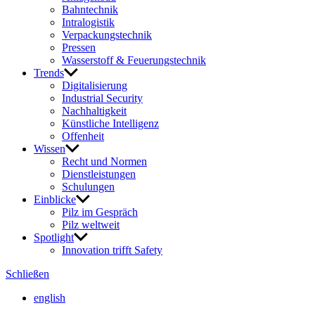
Bahn­technik
Intra­lo­gistik
Verpa­ckungs­technik
Pressen
Wasser­stoff & Feue­rungs­technik
Trends
Digi­ta­li­sie­rung
Indus­trial Security
Nach­hal­tig­keit
Künst­liche Intel­li­genz
Offen­heit
Wissen
Recht und Normen
Dienst­leis­tungen
Schu­lungen
Einblicke
Pilz im Gespräch
Pilz welt­weit
Spot­light
Inno­va­tion trifft Safety
Schließen
english