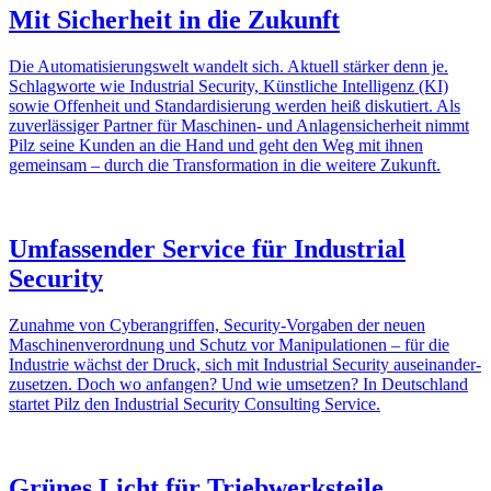
Mit Sicher­heit in die Zukunft
Die Auto­ma­ti­sie­rungs­welt wandelt sich. Aktuell stärker denn je.
Schlag­worte wie Indus­trial Security, Künst­liche Intel­li­genz (KI)
sowie Offen­heit und Stan­dar­di­sie­rung werden heiß disku­tiert. Als
zuver­läs­siger Partner für Maschinen- und Anla­gen­si­cher­heit nimmt
Pilz seine Kunden an die Hand und geht den Weg mit ihnen
gemeinsam – durch die Trans­for­ma­tion in die weitere Zukunft.
Umfas­sender Service für Indus­trial
Security
Zunahme von Cyber­an­griffen, Security-Vorgaben der neuen
Maschi­nen­ver­ord­nung und Schutz vor Mani­pu­la­tionen – für die
Indus­trie wächst der Druck, sich mit Indus­trial Security ausein­an­der­
zu­setzen. Doch wo anfangen? Und wie umsetzen? In Deutsch­land
startet Pilz den Indus­trial Security Consul­ting Service.
Grünes Licht für Trieb­werks­teile