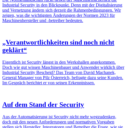
Indus­trial Security in den Blick­punkt. Denn mit der Digi­ta­li­sie­rung
und Vernet­zung ändern sich derzeit die Rahmen­be­din­gungen. Wir
zeigen, was die wich­tigsten Ände­rungen der Normen 2023 für
Maschi­nen­her­steller und ‑betreiber bedeuten.
„Verant­wort­lich­keiten sind noch nicht
geklärt“
Eigent­lich ist Security längst in den Werks­hallen ange­kommen.
Doch wie gut wissen Maschi­nen­bauer und Anwender wirk­lich über
Indus­trial Security Bescheid? Das Team von David Mach­anek,
General Manager von Pilz Öster­reich, befragte dazu seine Kunden.
Im Gespräch berichtet er von seinen Erkennt­nissen.
Auf dem Stand der Security
Aus der Auto­ma­ti­sie­rung ist Security nicht mehr wegzu­denken,
doch mit den neuen Anfor­de­rungen und norma­tiven Vorgaben
stellen sich Hersteller, Inte­gra­toren und Betreiber die Frage, wie sie