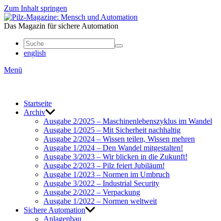
Zum Inhalt springen
Mensch
und
Das Magazin für sichere Automation
Automation
english
Menü
Start­seite
Archiv
Ausgabe 2/2025 – Maschi­nen­le­bens­zy­klus im Wandel
Ausgabe 1/2025 – Mit Sicher­heit nach­haltig
Ausgabe 2/2024 – Wissen teilen, Wissen mehren
Ausgabe 1/2024 – Den Wandel mitge­stalten!
Ausgabe 3/2023 – Wir blicken in die Zukunft!
Ausgabe 2/2023 – Pilz feiert Jubi­läum!
Ausgabe 1/2023 – Normen im Umbruch
Ausgabe 3/2022 – Indus­trial Security
Ausgabe 2/2022 – Verpa­ckung
Ausgabe 1/2022 – Normen welt­weit
Sichere Auto­ma­tion
Anla­genbau