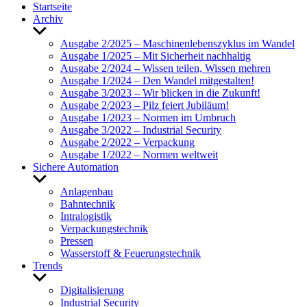
Start­seite
Archiv
Untermenü
anzeigen
Ausgabe 2/2025 – Maschi­nen­le­bens­zy­klus im Wandel
Ausgabe 1/2025 – Mit Sicher­heit nach­haltig
Ausgabe 2/2024 – Wissen teilen, Wissen mehren
Ausgabe 1/2024 – Den Wandel mitge­stalten!
Ausgabe 3/2023 – Wir blicken in die Zukunft!
Ausgabe 2/2023 – Pilz feiert Jubi­läum!
Ausgabe 1/2023 – Normen im Umbruch
Ausgabe 3/2022 – Indus­trial Security
Ausgabe 2/2022 – Verpa­ckung
Ausgabe 1/2022 – Normen welt­weit
Sichere Auto­ma­tion
Untermenü
anzeigen
Anla­genbau
Bahn­technik
Intra­lo­gistik
Verpa­ckungs­technik
Pressen
Wasser­stoff & Feue­rungs­technik
Trends
Untermenü
anzeigen
Digi­ta­li­sie­rung
Indus­trial Security