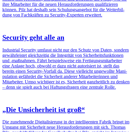
ihre Mitar­beiter für die neuen Heraus­for­de­rungen quali­fi­zieren
können. Pilz hat deshalb sein Schu­lungs­an­gebot für die Weiter­bil­
dung von Fach­kräften zu Security-Experten erwei­tert.
Security geht alle an
Indus­trial Security umfasst nicht nur den Schutz von Daten, sondern
gewähr­leistet gleich­zeitig die Inte­grität von Sicher­heits­funk­tionen
und ‑maßnahmen. Fährt beispiels­weise ein Ferti­gungs­mit­ar­beiter
eine Anlage hoch, obwohl er dazu nicht auto­ri­siert ist, stellt das
bereits einen Security-Vorfall da. Diese viel­leicht unge­wollte Mani­
pu­la­tion gefährdet die Sicher­heit anderer Mitar­bei­te­rinnen und
Mitar­beiter. Umso wich­tiger ist es, Sicher­heit ganz­heit­lich zu denken
– denn sie spielt auch bei Haftungs­fragen eine zentrale Rolle.
„Die Unsi­cher­heit ist groß“
Die zuneh­mende Digi­ta­li­sie­rung in der intel­li­genten Fabrik bringt im
Umgang mit Sicher­heit neue Heraus­for­de­rungen mit sich. Thomas