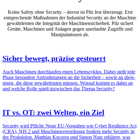
Keine Safety ohne Security – davon ist Pilz fest über­zeugt. Erst
entspre­chende Maßnahmen der Indus­trial Security an der Maschine
gewähr­leisten die Inte­grität der Maschi­nen­si­cher­heit. Pilz sichert
Geräte, Maschinen und Anlagen gegen uner­laubte Zugriffe und
Mani­pu­la­tionen ab.
Sicher bewegt, präzise gesteuert
Auch Maschinen durch­laufen einen Lebens­zy­klus. Dabei stellt jede
Phase beson­dere Anfor­de­rungen an die Sicher­heit – sowie an dieje­
nigen, die diese gewähr­leisten müssen. Worauf kommt es dabei an
und welche Rolle spielt inzwi­schen das Thema Security?
IT vs. OT: zwei Welten, ein Ziel
Security wird Pflicht: Neue EU-Vorgaben wie Cyber Resi­li­ence Act
(CRA), NIS 2 und Maschi­nen­ver­ord­nung fordern mehr Security in
der Produk­tion. Matthias Kuczera und Simon Nutz erklären, was