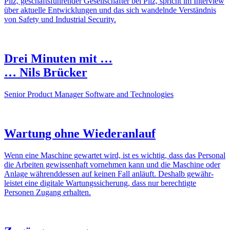
Pilz, geschäfts­füh­render Gesell­schafter bei Pilz, spricht im Inter­view
über aktu­elle Entwick­lungen und das sich wandelnde Verständnis
von Safety und Indus­trial Security.
Drei Minuten mit …
… Nils Brücker
Senior Product Manager Soft­ware and Tech­no­lo­gies
Wartung ohne Wieder­an­lauf
Wenn eine Maschine gewartet wird, ist es wichtig, dass das Personal
die Arbeiten gewis­sen­haft vornehmen kann und die Maschine oder
Anlage während­dessen auf keinen Fall anläuft. Deshalb gewähr­
leistet eine digi­tale Wartungs­sicherung, dass nur berech­tigte
Personen Zugang erhalten.