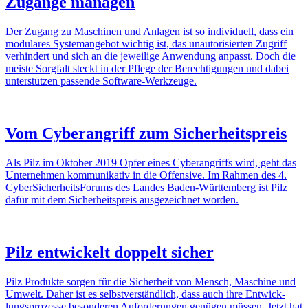
Zugänge managen
Der Zugang zu Maschinen und Anlagen ist so indi­vi­duell, dass ein
modu­lares System­an­gebot wichtig ist, das unau­to­ri­sierten Zugriff
verhin­dert und sich an die jewei­lige Anwen­dung anpasst. Doch die
meiste Sorg­falt steckt in der Pflege der Berech­ti­gungen und dabei
unter­stützen passende Soft­ware-Werk­zeuge.
Vom Cyber­an­griff zum Sicher­heits­preis
Als Pilz im Oktober 2019 Opfer eines Cyber­an­griffs wird, geht das
Unter­nehmen kommu­ni­kativ in die Offen­sive. Im Rahmen des 4.
Cyber­Si­cher­heits­Fo­rums des Landes Baden-Würt­tem­berg ist Pilz
dafür mit dem Sicher­heits­preis ausge­zeichnet worden.
Pilz entwi­ckelt doppelt sicher
Pilz Produkte sorgen für die Sicher­heit von Mensch, Maschine und
Umwelt. Daher ist es selbst­ver­ständ­lich, dass auch ihre Entwick­
lungs­pro­zesse beson­deren Anfor­de­rungen genügen müssen. Jetzt hat