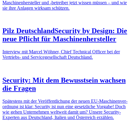
Maschi­nen­her­steller und ‑betreiber jetzt wissen müssen – und wie
sie ihre Anlagen wirksam schützen.
Pilz Deutsch­land
Security by Design: Die
neue Pflicht für Maschi­nen­her­steller
Inter­view mit Marcel Wöhner, Chief Tech­nical Officer bei der
Vertriebs- und Service­ge­sell­schaft Deutsch­land.
Security: Mit dem Bewusst­sein wachsen
die Fragen
Spätes­tens mit der Veröf­fent­li­chung der neuen EU-Maschi­nen­ver­
ord­nung ist klar: Security ist nun eine gesetz­liche Vorgabe! Doch
wie gehen Unter­nehmen welt­weit damit um? Unsere Security-
Experten aus Deutsch­land, Italien und Öster­reich erzählen.