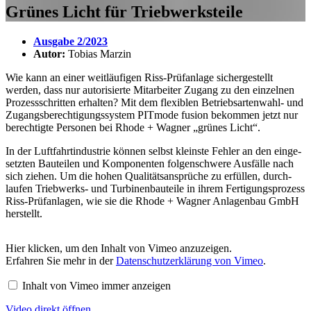
Grünes Licht für Trieb­werks­teile
Ausgabe 2/2023
Autor:
Tobias Marzin
Wie kann an einer weit­läu­figen Riss-Prüf­an­lage sicher­ge­stellt
werden, dass nur auto­ri­sierte Mitar­beiter Zugang zu den einzelnen
Prozess­schritten erhalten? Mit dem flexi­blen Betriebs­ar­ten­wahl- und
Zugangs­berechtigungs­system PITmode fusion bekommen jetzt nur
berech­tigte Personen bei Rhode + Wagner „grünes Licht“.
In der Luft­fahrt­in­dus­trie können selbst kleinste Fehler an den einge­
setzten Bauteilen und Kompo­nenten folgen­schwere Ausfälle nach
sich ziehen. Um die hohen Quali­täts­an­sprüche zu erfüllen, durch­
laufen Trieb­werks- und Turbi­nen­bau­teile in ihrem Ferti­gungs­pro­zess
Riss-Prüf­an­lagen, wie sie die Rhode + Wagner Anla­genbau GmbH
herstellt.
Inhalt
Hier klicken, um den Inhalt von Vimeo anzu­zeigen.
von
Erfahren Sie mehr in der
Daten­schutz­er­klä­rung von Vimeo
.
Vimeo
anzeigen
Inhalt von Vimeo immer anzeigen
Video direkt öffnen