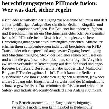
berechtigungs­system PITmode fusion:
Wer was darf, sicher regeln
Nicht jeder Mitar­beiter, der Zugang zur Maschine hat, muss und darf
an der weit­läu­figen Anlage über sämt­liche Bedien‑, Eingriffs- und
Ände­rungs­op­tionen verfügen. Ein Bediener hat andere Aufgaben
und Berech­ti­gungen als ein Maschi­nen­ein­richter oder Service­mit­ar­
beiter. Mit PITmode fusion lässt sich ein komplexes, sicheres
Berech­ti­gungs­ma­nage­ment voll­um­fäng­lich einrichten. Mitar­beiter
erhalten ihren aufga­ben­be­zogen indi­vi­duell beschrie­benen RFID-
Trans­ponder mit entspre­chend ange­passter Zugangs­berechtigung
und Maschi­nen­frei­gabe. Steckt der Bediener seinen Schlüssel ein
und wählt die gewünschte Betriebsart an, so erfolgt ein Vergleich
zwischen vorhan­dener Berech­ti­gung auf dem Schlüssel und ange­
for­derter Betriebsart. Bei einer Frei­gabe gibt der LED-Multi­color-
Ring am PITreader „grünes Licht“. Damit kann der Bediener
ausschließ­lich die ihm zuge­dachten Aufgaben ausführen, jedweder
andere Zugang oder Eingriff wird verwehrt und der Mani­pu­la­ti­ons­
schutz so gewähr­leistet. Das mini­miert die Risiken und erhöht den
Safety- und Indus­trial-Security-Stan­dard einer Anlage signi­fi­kant.
Das Betriebs­ar­ten­wahl- und Zugangs­berechtigungs­
system PITmode fusion kann flexibel in Bedien­pulte