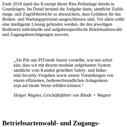
Ende 2018 stand das Konzept dieser Riss-Prüf­an­lage bereits in
Grund­zügen. Im Detail bestand die Aufgabe darin, sämt­liche Zufüh­
rungs- und Zugriffs­be­reiche so abzu­si­chern, dass Gefahren für das
Bedien- und Wartungs­per­sonal ausge­schlossen sind. Vor allem sollte
eine intel­li­gente Lösung gefunden werden, die den jewei­ligen
Bedie­nern indi­vi­du­elle und aufga­ben­spe­zi­fi­sche Betriebs­ar­ten­wahl-
und Zugangs­be­rech­ti­gungen zuweist.
„Als Pilz uns PITmode fusion vorstellte, war uns sofort
klar, dass wir mit diesem modular aufge­bauten System
sämt­liche vom Kunden gestellten Safety- und Indus­
trial-Security-Vorgaben sowie unsere Vorstel­lungen von
einem effi­zi­enten, bedie­ner­freund­li­chen Anla­gen­kon­
zept auf ideale Weise erfüllen können.“
Holger Wagner, Geschäfts­führer von Rhode + Wagner
Betriebs­ar­ten­wahl- und Zugangs­