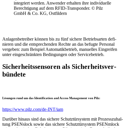
inte­griert werden. Anwender erhalten ihre indi­vi­du­elle
Berech­ti­gung auf dem RFID-Trans­ponder. © Pilz
GmbH & Co. KG, Ostfil­dern
Anla­gen­be­treiber können bis zu fünf sichere Betriebs­arten defi­
nieren und die entspre­chenden Rechte an das befugte Personal
vergeben: zum Beispiel Auto­ma­tik­be­trieb, manu­elles Eingreifen
unter einge­schränkten Bedin­gungen oder Service­be­trieb.
Sicher­heits­sen­soren als Sicher­heits­ver­
bün­dete
Lösungen rund um das Iden­ti­fi­ca­tion and Access Manage­ment von Pilz:
https://www.pilz.com/de-INT/iam
Darüber hinaus sind das sichere Schutz­tür­system mit Prozess­zu­hal­
tung PSENslock sowie das sichere Schutz­tür­system PSENmlock