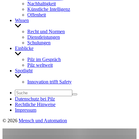
Nach­hal­tig­keit
Künst­liche Intel­li­genz
Offen­heit
Wissen
Untermenü
anzeigen
Recht und Normen
Dienst­leis­tungen
Schu­lungen
Einblicke
Untermenü
anzeigen
Pilz im Gespräch
Pilz welt­weit
Spot­light
Untermenü
anzeigen
Inno­va­tion trifft Safety
Daten­schutz bei Pilz
Recht­liche Hinweise
Impressum
© 2026
Mensch und Automation