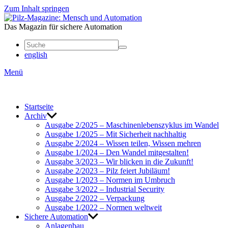
Zum Inhalt springen
Mensch
und
Das Magazin für sichere Automation
Automation
english
Menü
Start­seite
Archiv
Ausgabe 2/2025 – Maschi­nen­le­bens­zy­klus im Wandel
Ausgabe 1/2025 – Mit Sicher­heit nach­haltig
Ausgabe 2/2024 – Wissen teilen, Wissen mehren
Ausgabe 1/2024 – Den Wandel mitge­stalten!
Ausgabe 3/2023 – Wir blicken in die Zukunft!
Ausgabe 2/2023 – Pilz feiert Jubi­läum!
Ausgabe 1/2023 – Normen im Umbruch
Ausgabe 3/2022 – Indus­trial Security
Ausgabe 2/2022 – Verpa­ckung
Ausgabe 1/2022 – Normen welt­weit
Sichere Auto­ma­tion
Anla­genbau