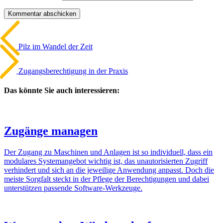
Beitrags-
Vorheriger
Artikel
Navigation
Pilz im Wandel der Zeit
Nächster
Artikel
Zugangs­berechtigung in der Praxis
Das könnte Sie auch interessieren:
Zugänge managen
Der Zugang zu Maschinen und Anlagen ist so indi­vi­duell, dass ein
modu­lares System­an­gebot wichtig ist, das unau­to­ri­sierten Zugriff
verhin­dert und sich an die jewei­lige Anwen­dung anpasst. Doch die
meiste Sorg­falt steckt in der Pflege der Berech­ti­gungen und dabei
unter­stützen passende Soft­ware-Werk­zeuge.