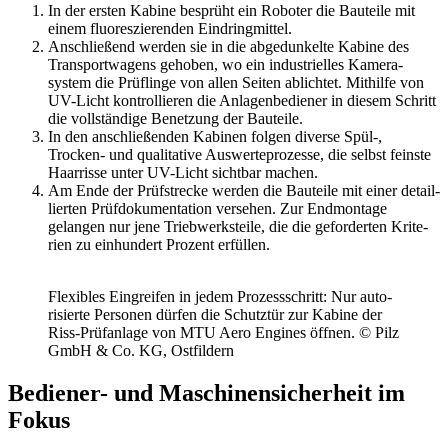
In der ersten Kabine besprüht ein Roboter die Bauteile mit
einem fluo­res­zie­renden Eindring­mittel.
Anschlie­ßend werden sie in die abge­dun­kelte Kabine des
Trans­port­wa­gens gehoben, wo ein indus­tri­elles Kame­ra­
system die Prüf­linge von allen Seiten ablichtet. Mithilfe von
UV-Licht kontrol­lieren die Anla­gen­be­diener in diesem Schritt
die voll­stän­dige Benet­zung der Bauteile.
In den anschlie­ßenden Kabinen folgen diverse Spül‑,
Trocken- und quali­ta­tive Auswer­te­pro­zesse, die selbst feinste
Haar­risse unter UV-Licht sichtbar machen.
Am Ende der Prüf­strecke werden die Bauteile mit einer detail­
lierten Prüf­do­ku­men­ta­tion versehen. Zur Endmon­tage
gelangen nur jene Trieb­werks­teile, die die gefor­derten Krite­
rien zu einhun­dert Prozent erfüllen.
Flexi­bles Eingreifen in jedem Prozess­schritt: Nur auto­
ri­sierte Personen dürfen die Schutztür zur Kabine der
Riss-Prüf­an­lage von MTU Aero Engines öffnen. © Pilz
GmbH & Co. KG, Ostfil­dern
Bediener- und Maschi­nen­si­cher­heit im
Fokus