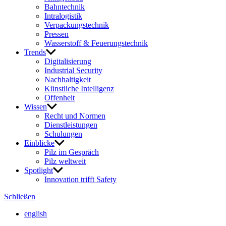
Bahn­technik
Intra­lo­gistik
Verpa­ckungs­technik
Pressen
Wasser­stoff & Feue­rungs­technik
Trends
Digi­ta­li­sie­rung
Indus­trial Security
Nach­hal­tig­keit
Künst­liche Intel­li­genz
Offen­heit
Wissen
Recht und Normen
Dienst­leis­tungen
Schu­lungen
Einblicke
Pilz im Gespräch
Pilz welt­weit
Spot­light
Inno­va­tion trifft Safety
Schließen
english