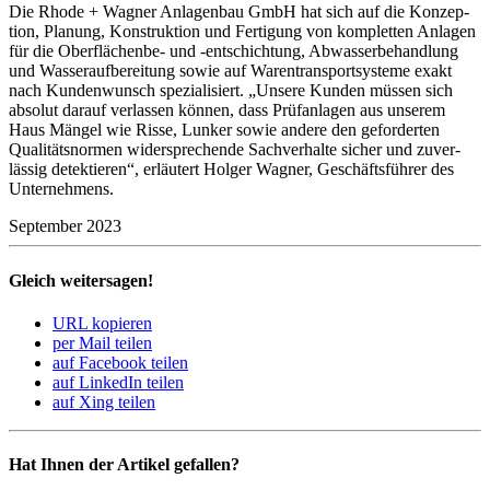
Die Rhode + Wagner Anla­genbau GmbH hat sich auf die Konzep­
tion, Planung, Konstruk­tion und Ferti­gung von kompletten Anlagen
für die Ober­flä­chenbe- und ‑entschich­tung, Abwas­ser­be­hand­lung
und Wasser­auf­be­rei­tung sowie auf Waren­trans­port­sys­teme exakt
nach Kunden­wunsch spezia­li­siert. „Unsere Kunden müssen sich
absolut darauf verlassen können, dass Prüf­an­lagen aus unserem
Haus Mängel wie Risse, Lunker sowie andere den gefor­derten
Quali­täts­normen wider­spre­chende Sach­ver­halte sicher und zuver­
lässig detek­tieren“, erläu­tert Holger Wagner, Geschäfts­führer des
Unter­neh­mens.
September 2023
Gleich weitersagen!
URL kopieren
per Mail teilen
auf Facebook teilen
auf LinkedIn teilen
auf Xing teilen
Hat Ihnen der Artikel gefallen?