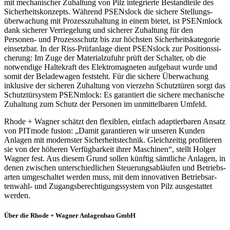
mit mecha­ni­scher Zuhal­tung von Pilz inte­grierte Bestand­teile des
Sicher­heits­kon­zepts. Während PSENslock die sichere Stel­lungs­
über­wa­chung mit Prozess­zu­hal­tung in einem bietet, ist PSENmlock
dank sicherer Verrie­ge­lung und sicherer Zuhal­tung für den
Personen- und Prozess­schutz bis zur höchsten Sicher­heits­ka­te­gorie
einsetzbar. In der Riss-Prüf­an­lage dient PSENslock zur Posi­ti­ons­si­
che­rung: Im Zuge der Mate­ri­al­zu­fuhr prüft der Schalter, ob die
notwen­dige Halte­kraft des Elek­tro­ma­gneten aufge­baut wurde und
somit der Bela­de­wagen fest­steht. Für die sichere Über­wa­chung
inklu­sive der sicheren Zuhal­tung von vier­zehn Schutz­türen sorgt das
Schutz­tür­system PSENmlock: Es garan­tiert die sichere mecha­ni­sche
Zuhal­tung zum Schutz der Personen im unmit­tel­baren Umfeld.
Rhode + Wagner schätzt den flexi­blen, einfach adap­tier­baren Ansatz
von PITmode fusion: „Damit garan­tieren wir unseren Kunden
Anlagen mit modernster Sicher­heits­technik. Gleich­zeitig profi­tieren
sie von der höheren Verfüg­bar­keit ihrer Maschinen“, stellt Holger
Wagner fest. Aus diesem Grund sollen künftig sämt­liche Anlagen, in
denen zwischen unter­schied­li­chen Steue­rungs­ab­läufen und Betriebs­
arten umge­schaltet werden muss, mit dem inno­va­tiven Betriebs­ar­
ten­wahl- und Zugangs­berechtigungs­system von Pilz ausge­stattet
werden.
Über die Rhode + Wagner Anla­genbau GmbH