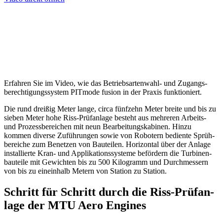
Erfahren Sie im Video, wie das Betriebs­ar­ten­wahl- und Zugangs­
berechtigungs­system PITmode fusion in der Praxis funk­tio­niert.
Die rund dreißig Meter lange, circa fünf­zehn Meter breite und bis zu
sieben Meter hohe Riss-Prüf­an­lage besteht aus mehreren Arbeits-
und Prozess­be­rei­chen mit neun Bear­bei­tungs­ka­binen. Hinzu
kommen diverse Zufüh­rungen sowie von Robo­tern bediente Sprüh­
be­reiche zum Benetzen von Bauteilen. Hori­zontal über der Anlage
instal­lierte Kran- und Appli­ka­ti­ons­sys­teme beför­dern die Turbi­nen­
bau­teile mit Gewichten bis zu 500 Kilo­gramm und Durch­mes­sern
von bis zu einein­halb Metern von Station zu Station.
Schritt für Schritt durch die Riss-Prüf­an­
lage der MTU Aero Engines