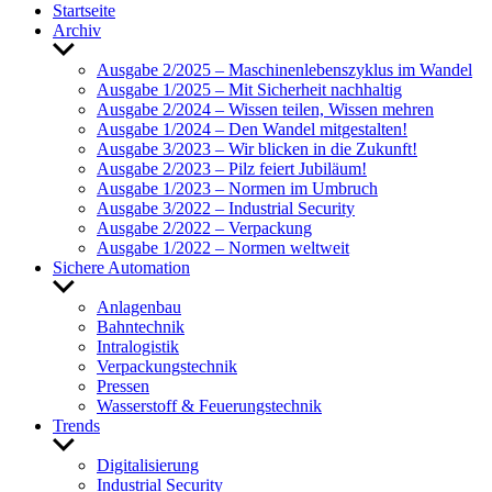
Start­seite
Archiv
Untermenü
anzeigen
Ausgabe 2/2025 – Maschi­nen­le­bens­zy­klus im Wandel
Ausgabe 1/2025 – Mit Sicher­heit nach­haltig
Ausgabe 2/2024 – Wissen teilen, Wissen mehren
Ausgabe 1/2024 – Den Wandel mitge­stalten!
Ausgabe 3/2023 – Wir blicken in die Zukunft!
Ausgabe 2/2023 – Pilz feiert Jubi­läum!
Ausgabe 1/2023 – Normen im Umbruch
Ausgabe 3/2022 – Indus­trial Security
Ausgabe 2/2022 – Verpa­ckung
Ausgabe 1/2022 – Normen welt­weit
Sichere Auto­ma­tion
Untermenü
anzeigen
Anla­genbau
Bahn­technik
Intra­lo­gistik
Verpa­ckungs­technik
Pressen
Wasser­stoff & Feue­rungs­technik
Trends
Untermenü
anzeigen
Digi­ta­li­sie­rung
Indus­trial Security