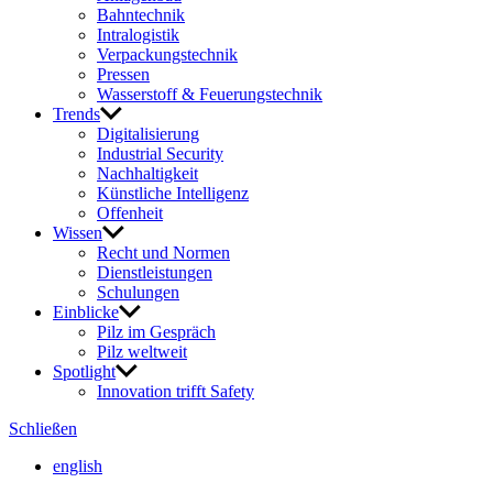
Bahn­technik
Intra­lo­gistik
Verpa­ckungs­technik
Pressen
Wasser­stoff & Feue­rungs­technik
Trends
Digi­ta­li­sie­rung
Indus­trial Security
Nach­hal­tig­keit
Künst­liche Intel­li­genz
Offen­heit
Wissen
Recht und Normen
Dienst­leis­tungen
Schu­lungen
Einblicke
Pilz im Gespräch
Pilz welt­weit
Spot­light
Inno­va­tion trifft Safety
Schließen
english