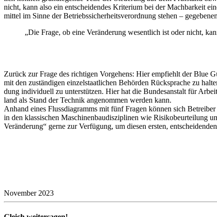
nicht, kann also ein entschei­dendes Krite­rium bei der Mach­bar­keit 
mittel im Sinne der Betriebs­si­cher­heits­ver­ord­nung stehen – gege­be­n
„Die Frage, ob eine Verän­de­rung wesent­lich ist oder nicht, kan
Zurück zur Frage des rich­tigen Vorge­hens: Hier empfiehlt der Blue Gu
mit den zustän­digen einzel­staat­li­chen Behörden Rück­sprache zu halte
dung indi­vi­duell zu unter­stützen. Hier hat die Bundes­an­stalt für Arbeit
land als Stand der Technik ange­nommen werden kann.
Anhand eines Fluss­dia­gramms mit fünf Fragen können sich Betreiber d
in den klas­si­schen Maschi­nen­bau­dis­zi­plinen wie Risi­ko­be­ur­tei­l
Verän­de­rung“ gerne zur Verfü­gung, um diesen ersten, entschei­dende
November 2023
Gleich weitersagen!