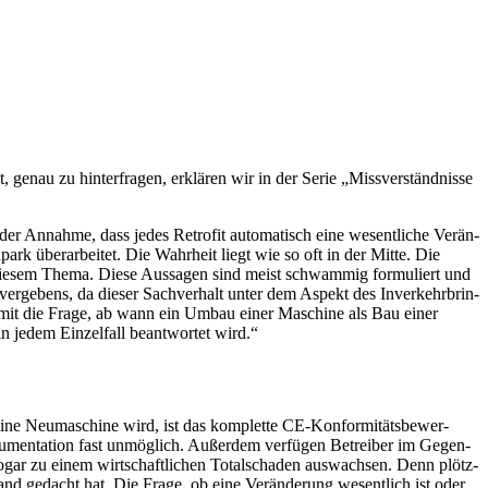
, genau zu hinter­fragen, erklären wir in der Serie „Miss­ver­ständ­nisse
der Annahme, dass jedes Retrofit auto­ma­tisch eine wesent­liche Verän­
k über­ar­beitet. Die Wahr­heit liegt wie so oft in der Mitte. Die
zu diesem Thema. Diese Aussagen sind meist schwammig formu­liert und
r verge­bens, da dieser Sach­ver­halt unter dem Aspekt des Inver­kehr­brin­
h damit die Frage, ab wann ein Umbau einer Maschine als Bau einer
in jedem Einzel­fall beant­wortet wird.“
ine Neuma­schine wird, ist das komplette CE-Konfor­mi­täts­be­wer­
Doku­men­ta­tion fast unmög­lich. Außerdem verfügen Betreiber im Gegen­
sogar zu einem wirt­schaft­li­chen Total­schaden auswachsen. Denn plötz­
d gedacht hat. Die Frage, ob eine Verän­de­rung wesent­lich ist oder