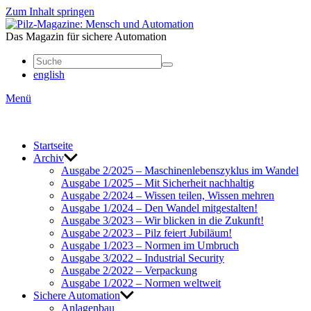
Zum Inhalt springen
Mensch
und
Das Magazin für sichere Automation
Automation
english
Menü
Start­seite
Archiv
Ausgabe 2/2025 – Maschi­nen­le­bens­zy­klus im Wandel
Ausgabe 1/2025 – Mit Sicher­heit nach­haltig
Ausgabe 2/2024 – Wissen teilen, Wissen mehren
Ausgabe 1/2024 – Den Wandel mitge­stalten!
Ausgabe 3/2023 – Wir blicken in die Zukunft!
Ausgabe 2/2023 – Pilz feiert Jubi­läum!
Ausgabe 1/2023 – Normen im Umbruch
Ausgabe 3/2022 – Indus­trial Security
Ausgabe 2/2022 – Verpa­ckung
Ausgabe 1/2022 – Normen welt­weit
Sichere Auto­ma­tion
Anla­genbau