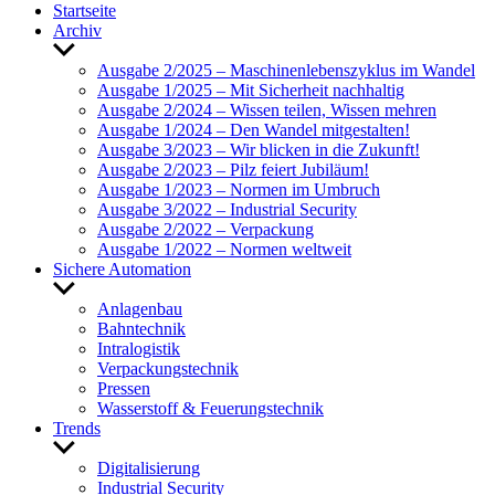
Start­seite
Archiv
Untermenü
anzeigen
Ausgabe 2/2025 – Maschi­nen­le­bens­zy­klus im Wandel
Ausgabe 1/2025 – Mit Sicher­heit nach­haltig
Ausgabe 2/2024 – Wissen teilen, Wissen mehren
Ausgabe 1/2024 – Den Wandel mitge­stalten!
Ausgabe 3/2023 – Wir blicken in die Zukunft!
Ausgabe 2/2023 – Pilz feiert Jubi­läum!
Ausgabe 1/2023 – Normen im Umbruch
Ausgabe 3/2022 – Indus­trial Security
Ausgabe 2/2022 – Verpa­ckung
Ausgabe 1/2022 – Normen welt­weit
Sichere Auto­ma­tion
Untermenü
anzeigen
Anla­genbau
Bahn­technik
Intra­lo­gistik
Verpa­ckungs­technik
Pressen
Wasser­stoff & Feue­rungs­technik
Trends
Untermenü
anzeigen
Digi­ta­li­sie­rung
Indus­trial Security