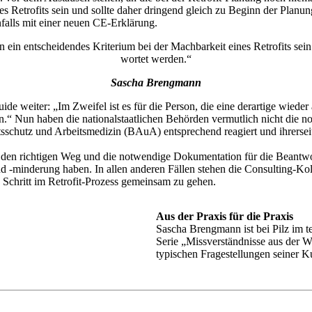
eines Retro­fits sein und sollte daher drin­gend gleich zu Beginn der Pl
en­falls mit einer neuen CE-Erklä­rung.
n ein entschei­dendes Krite­rium bei der Mach­bar­keit eines Retro­fits s
wortet werden.“
Sascha Breng­mann
ide weiter: „Im Zweifel ist es für die Person, die eine derar­tige wiede
n.“ Nun haben die natio­nal­staat­li­chen Behörden vermut­lich nicht die 
s­schutz und Arbeits­me­dizin (BAuA) entspre­chend reagiert und ihrer­seits e
en rich­tigen Weg und die notwen­dige Doku­men­ta­tion für die Beant­wo
ung und ‑minde­rung haben. In allen anderen Fällen stehen die Consul­ting-K
n Schritt im Retrofit-Prozess gemeinsam zu gehen.
Aus der Praxis für die Praxis
Sascha Breng­mann ist bei Pilz im tec
Serie „Miss­ver­ständ­nisse aus der W
typi­schen Frage­stel­lungen seiner K