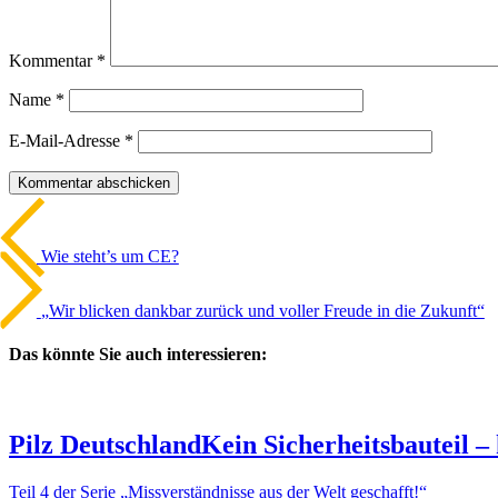
Kommentar
*
Name
*
E-Mail-Adresse
*
Beitrags-
Vorheriger
Artikel
Navigation
Wie steht’s um CE?
Nächster
Artikel
„Wir blicken dankbar zurück und voller Freude in die Zukunft“
Das könnte Sie auch interessieren:
Pilz Deutsch­land
Kein Sicher­heits­bau­teil –
Teil 4 der Serie „Miss­ver­ständ­nisse aus der Welt geschafft!“