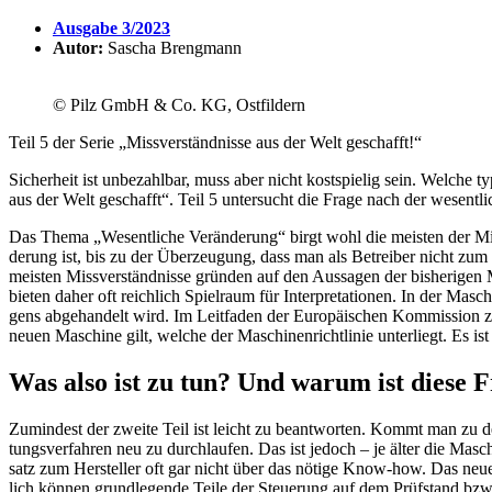
Ausgabe 3/2023
Autor:
Sascha Breng­mann
© Pilz GmbH & Co. KG, Ostfildern
Teil 5 der Serie „Miss­ver­ständ­nisse aus der Welt geschafft!“
Sicher­heit ist unbe­zahlbar, muss aber nicht kost­spielig sein. Welche t
aus der Welt geschafft“. Teil 5 unter­sucht die Frage nach der wesent­li
Das Thema „Wesent­liche Verän­de­rung“ birgt wohl die meisten der Miss
de­rung ist, bis zu der Über­zeu­gung, dass man als Betreiber nicht zu
meisten Miss­ver­ständ­nisse gründen auf den Aussagen der bishe­rigen
bieten daher oft reich­lich Spiel­raum für Inter­pre­ta­tionen. In der Mas
gens abge­han­delt wird. Im Leit­faden der Euro­päi­schen Kommis­sion 
neuen Maschine gilt, welche der Maschi­nen­richt­linie unter­liegt. Es is
Was also ist zu tun? Und warum ist diese F
Zumin­dest der zweite Teil ist leicht zu beant­worten. Kommt man zu de
tungs­ver­fahren neu zu durch­laufen. Das ist jedoch – je älter die Masc
satz zum Hersteller oft gar nicht über das nötige Know-how. Das neue Ko
lich können grund­le­gende Teile der Steue­rung auf dem Prüf­stand bz