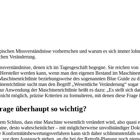
ypi­schen Miss­ver­ständ­nisse vorherr­schen und warum es sich immer lohnt
­chen Verän­de­rung.
­ver­ständ­nisse, denen ich im Tages­ge­schäft begegne. Sie reichen von 
m Hersteller werden kann, wenn man den eigenen Bestand im Maschi­nen­par
 Maschi­nen­richt­linie bezie­hungs­weise des soge­nannten Blue Guide 
chi­nen­richt­linie sucht man den Begriff „Wesent­liche Verän­de­rung“ soga
zur Anwen­dung der Maschi­nen­richt­linie heißt es dazu: „Es stellt sic
t nicht möglich, präzise Krite­rien zu formu­lieren, mit denen diese Frage 
rage über­haupt so wichtig?
m Schluss, dass eine Maschine wesent­lich verän­dert wird, also quasi e
hine, desto wahr­schein­li­cher – mit mögli­cher­weise unvoll­stän­diger 
nfor­mi­täts­be­wer­tungs­ver­fahren kann sich daher schlimms­ten­falls 
w. vor dem Austausch stehen, an die bei der Retrofit-Planung noch nieman