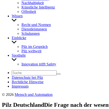
Nach­hal­tig­keit
Künst­liche Intel­li­genz
Offen­heit
Wissen
Untermenü
anzeigen
Recht und Normen
Dienst­leis­tungen
Schu­lungen
Einblicke
Untermenü
anzeigen
Pilz im Gespräch
Pilz welt­weit
Spot­light
Untermenü
anzeigen
Inno­va­tion trifft Safety
Daten­schutz bei Pilz
Recht­liche Hinweise
Impressum
© 2026
Mensch und Automation
Pilz Deutsch­land
Die Frage nach der wesent­