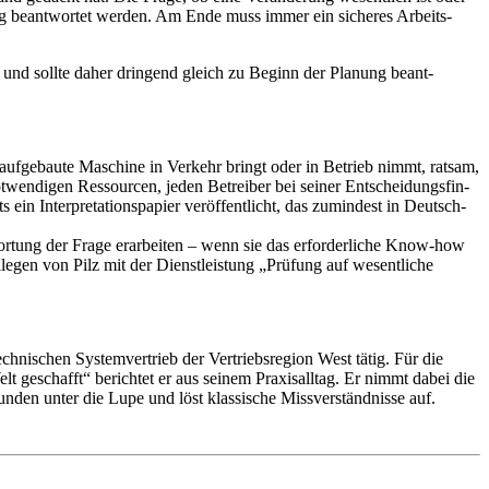
anung beant­wortet werden. Am Ende muss immer ein sicheres Arbeits­
ein und sollte daher drin­gend gleich zu Beginn der Planung beant­
r aufge­baute Maschine in Verkehr bringt oder in Betrieb nimmt, ratsam,
notwen­digen Ressourcen, jeden Betreiber bei seiner Entschei­dungs­fin­
in Inter­pre­ta­ti­ons­pa­pier veröf­fent­licht, das zumin­dest in Deutsch­
r­tung der Frage erar­beiten – wenn sie das erfor­der­liche Know-how
ollegen von Pilz mit der Dienst­leis­tung „Prüfung auf wesent­liche
h­ni­schen System­ver­trieb der Vertriebs­re­gion West tätig. Für die
elt geschafft“ berichtet er aus seinem Praxis­alltag. Er nimmt dabei die
unden unter die Lupe und löst klas­si­sche Miss­ver­ständ­nisse auf.