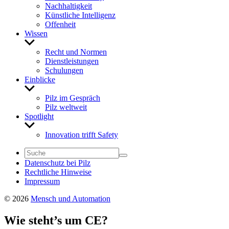
Nach­hal­tig­keit
Künst­liche Intel­li­genz
Offen­heit
Wissen
Untermenü
anzeigen
Recht und Normen
Dienst­leis­tungen
Schu­lungen
Einblicke
Untermenü
anzeigen
Pilz im Gespräch
Pilz welt­weit
Spot­light
Untermenü
anzeigen
Inno­va­tion trifft Safety
Daten­schutz bei Pilz
Recht­liche Hinweise
Impressum
© 2026
Mensch und Automation
Wie steht’s um CE?