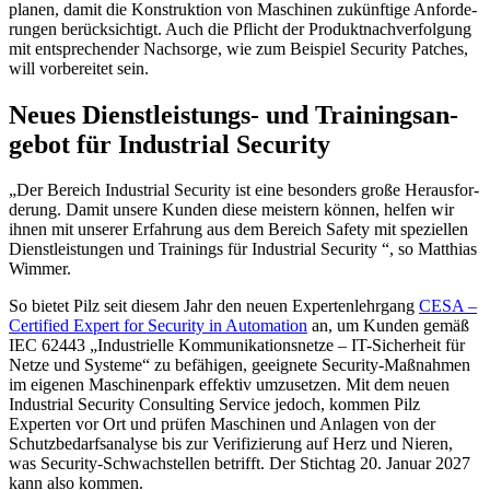
planen, damit die Konstruk­tion von Maschinen zukünf­tige Anfor­de­
rungen berück­sich­tigt. Auch die Pflicht der Produkt­nach­ver­fol­gung
mit entspre­chender Nach­sorge, wie zum Beispiel Security Patches,
will vorbe­reitet sein.
Neues Dienst­leis­tungs- und Trai­nings­an­
gebot für Indus­trial Security
„Der Bereich Indus­trial Security ist eine beson­ders große Heraus­for­
de­rung. Damit unsere Kunden diese meis­tern können, helfen wir
ihnen mit unserer Erfah­rung aus dem Bereich Safety mit spezi­ellen
Dienst­leis­tungen und Trai­nings für Indus­trial Security “, so Matthias
Wimmer.
So bietet Pilz seit diesem Jahr den neuen Exper­ten­lehr­gang
CESA –
Certi­fied Expert for Security in Auto­ma­tion
an, um Kunden gemäß
IEC 62443 „Indus­tri­elle Kommu­ni­ka­ti­ons­netze – IT-Sicher­heit für
Netze und Systeme“ zu befä­higen, geeig­nete Security-Maßnahmen
im eigenen Maschi­nen­park effektiv umzu­setzen. Mit dem neuen
Indus­trial Security Consul­ting Service jedoch, kommen Pilz
Experten vor Ort und prüfen Maschinen und Anlagen von der
Schutz­be­darfs­ana­lyse bis zur Veri­fi­zie­rung auf Herz und Nieren,
was Security-Schwach­stellen betrifft. Der Stichtag 20. Januar 2027
kann also kommen.