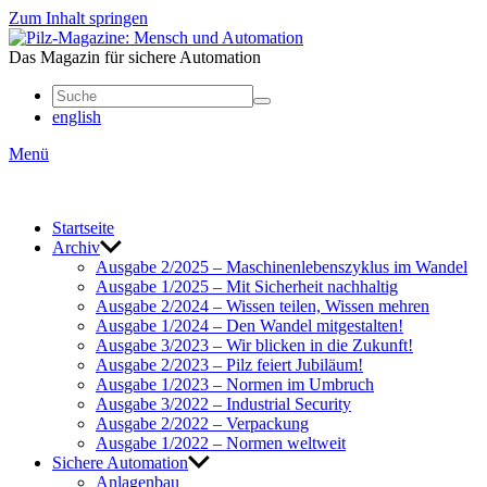
Zum Inhalt springen
Mensch
und
Das Magazin für sichere Automation
Automation
english
Menü
Start­seite
Archiv
Ausgabe 2/2025 – Maschi­nen­le­bens­zy­klus im Wandel
Ausgabe 1/2025 – Mit Sicher­heit nach­haltig
Ausgabe 2/2024 – Wissen teilen, Wissen mehren
Ausgabe 1/2024 – Den Wandel mitge­stalten!
Ausgabe 3/2023 – Wir blicken in die Zukunft!
Ausgabe 2/2023 – Pilz feiert Jubi­läum!
Ausgabe 1/2023 – Normen im Umbruch
Ausgabe 3/2022 – Indus­trial Security
Ausgabe 2/2022 – Verpa­ckung
Ausgabe 1/2022 – Normen welt­weit
Sichere Auto­ma­tion
Anla­genbau