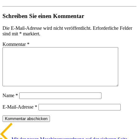
Schreiben Sie einen Kommentar
Die E-Mail-Adresse wird nicht veröffentlicht. Erforderliche Felder
sind mit * markiert.
Kommentar
*
Name
*
E-Mail-Adresse
*
Beitrags-
Vorheriger
Artikel
Navigation