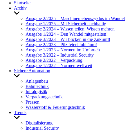
Start­seite
Archiv
Untermenü
anzeigen
Ausgabe 2/2025 – Maschi­nen­le­bens­zy­klus im Wandel
Ausgabe 1/2025 – Mit Sicher­heit nach­haltig
Ausgabe 2/2024 – Wissen teilen, Wissen mehren
Ausgabe 1/2024 – Den Wandel mitge­stalten!
Ausgabe 3/2023 – Wir blicken in die Zukunft!
Ausgabe 2/2023 – Pilz feiert Jubi­läum!
Ausgabe 1/2023 – Normen im Umbruch
Ausgabe 3/2022 – Indus­trial Security
Ausgabe 2/2022 – Verpa­ckung
Ausgabe 1/2022 – Normen welt­weit
Sichere Auto­ma­tion
Untermenü
anzeigen
Anla­genbau
Bahn­technik
Intra­lo­gistik
Verpa­ckungs­technik
Pressen
Wasser­stoff & Feue­rungs­technik
Trends
Untermenü
anzeigen
Digi­ta­li­sie­rung
Indus­trial Security