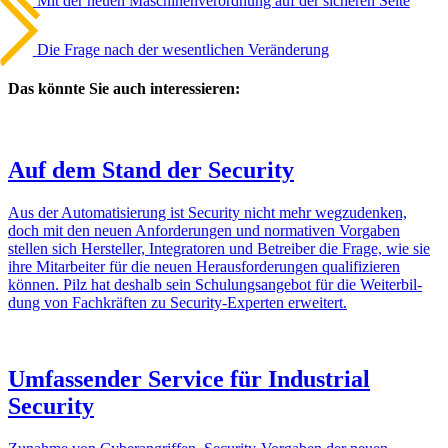
Mit der neuen Maschi­nen­ver­ord­nung auf der sicheren Seite
Nächster
Artikel
Die Frage nach der wesent­li­chen Verän­de­rung
Das könnte Sie auch interessieren:
Auf dem Stand der Security
Aus der Auto­ma­ti­sie­rung ist Security nicht mehr wegzu­denken,
doch mit den neuen Anfor­de­rungen und norma­tiven Vorgaben
stellen sich Hersteller, Inte­gra­toren und Betreiber die Frage, wie sie
ihre Mitar­beiter für die neuen Heraus­for­de­rungen quali­fi­zieren
können. Pilz hat deshalb sein Schu­lungs­an­gebot für die Weiter­bil­
dung von Fach­kräften zu Security-Experten erwei­tert.
Umfas­sender Service für Indus­trial
Security