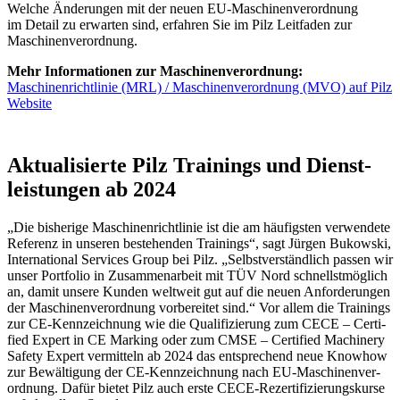
Welche Ände­rungen mit der neuen EU-Maschi­nen­ver­ord­nung
im Detail zu erwarten sind, erfahren Sie im Pilz Leit­faden zur
Maschi­nen­ver­ord­nung.
Mehr Infor­ma­tionen zur Maschi­nen­ver­ord­nung:
Maschi­nen­richt­linie (MRL) / Maschi­nen­ver­ord­nung (MVO) auf Pilz
Website
Aktua­li­sierte Pilz Trai­nings und Dienst­
leis­tungen ab 2024
„Die bishe­rige Maschi­nen­richt­linie ist die am häufigsten verwen­dete
Refe­renz in unseren bestehenden Trai­nings“, sagt Jürgen Bukowski,
Inter­na­tional Services Group bei Pilz. „Selbst­ver­ständ­lich passen wir
unser Port­folio in Zusam­men­ar­beit mit TÜV Nord schnellst­mög­lich
an, damit unsere Kunden welt­weit gut auf die neuen Anfor­de­rungen
der Maschi­nen­ver­ord­nung vorbe­reitet sind.“ Vor allem die Trai­nings
zur CE-Kenn­zeich­nung wie die Quali­fi­zie­rung zum CECE – Certi­
fied Expert in CE Marking oder zum CMSE – Certi­fied Machi­nery
Safety Expert vermit­teln ab 2024 das entspre­chend neue Knowhow
zur Bewäl­ti­gung der CE-Kenn­zeich­nung nach EU-Maschi­nen­ver­
ord­nung. Dafür bietet Pilz auch erste CECE-Rezer­ti­fi­zie­rungs­kurse