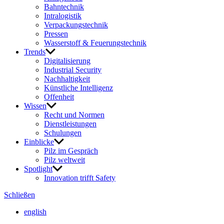
Bahn­technik
Intra­lo­gistik
Verpa­ckungs­technik
Pressen
Wasser­stoff & Feue­rungs­technik
Trends
Digi­ta­li­sie­rung
Indus­trial Security
Nach­hal­tig­keit
Künst­liche Intel­li­genz
Offen­heit
Wissen
Recht und Normen
Dienst­leis­tungen
Schu­lungen
Einblicke
Pilz im Gespräch
Pilz welt­weit
Spot­light
Inno­va­tion trifft Safety
Schließen
english