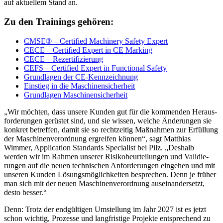
auf aktu­ellem Stand an.
Zu den Trai­nings gehören:
CMSE® – Certi­fied Machi­nery Safety Expert
CECE – Certi­fied Expert in CE Marking
CECE – Rezer­ti­fi­zie­rung
CEFS – Certi­fied Expert in Func­tional Safety
Grund­lagen der CE-Kenn­zeich­nung
Einstieg in die Maschi­nen­si­cher­heit
Grund­lagen Maschi­nen­si­cher­heit
„Wir möchten, dass unsere Kunden gut für die kommenden Heraus­
for­de­rungen gerüstet sind, und sie wissen, welche Ände­rungen sie
konkret betreffen, damit sie so recht­zeitig Maßnahmen zur Erfül­lung
der Maschi­nen­ver­ord­nung ergreifen können“, sagt Matthias
Wimmer, Appli­ca­tion Stan­dards Specia­list bei Pilz. „Deshalb
werden wir im Rahmen unserer Risi­ko­be­ur­tei­lungen und Vali­die­
rungen auf die neuen tech­ni­schen Anfor­de­rungen eingehen und mit
unseren Kunden Lösungs­mög­lich­keiten bespre­chen. Denn je früher
man sich mit der neuen Maschi­nen­ver­ord­nung ausein­an­der­setzt,
desto besser.“
Denn: Trotz der endgül­tigen Umstel­lung im Jahr 2027 ist es jetzt
schon wichtig, Prozesse und lang­fris­tige Projekte entspre­chend zu