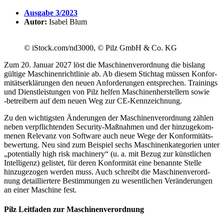
Ausgabe 3/2023
Autor:
Isabel Blum
© iStock.com/nd3000, © Pilz GmbH & Co. KG
Zum 20. Januar 2027 löst die Maschi­nen­ver­ord­nung die bislang
gültige Maschi­nen­richt­linie ab. Ab diesem Stichtag müssen Konfor­
mi­täts­er­klä­rungen den neuen Anfor­de­rungen entspre­chen. Trai­nings
und Dienst­leis­tungen von Pilz helfen Maschi­nen­her­stel­lern sowie
‑betrei­bern auf dem neuen Weg zur CE-Kenn­zeich­nung.
Zu den wich­tigsten Ände­rungen der Maschi­nen­ver­ord­nung zählen
neben verpflich­tenden Security-Maßnahmen und der hinzu­ge­kom­
menen Rele­vanz von Soft­ware auch neue Wege der Konfor­mi­täts­
be­wer­tung. Neu sind zum Beispiel sechs Maschi­nen­ka­te­go­rien unter
„poten­ti­ally high risk machi­nery“ (u. a. mit Bezug zur künst­li­chen
Intel­li­genz) gelistet, für deren Konfor­mität eine benannte Stelle
hinzu­ge­zogen werden muss. Auch schreibt die Maschi­nen­ver­ord­
nung detail­lier­tere Bestim­mungen zu wesent­li­chen Verän­de­rungen
an einer Maschine fest.
Pilz Leit­faden zur Maschi­nen­ver­ord­nung