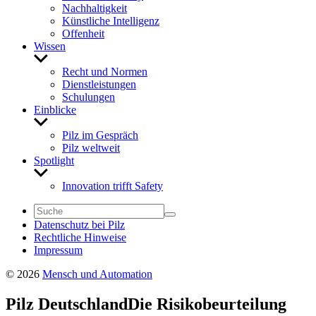
Nach­hal­tig­keit
Künst­liche Intel­li­genz
Offen­heit
Wissen
Untermenü
anzeigen
Recht und Normen
Dienst­leis­tungen
Schu­lungen
Einblicke
Untermenü
anzeigen
Pilz im Gespräch
Pilz welt­weit
Spot­light
Untermenü
anzeigen
Inno­va­tion trifft Safety
Daten­schutz bei Pilz
Recht­liche Hinweise
Impressum
© 2026
Mensch und Automation
Pilz Deutsch­land
Die Risi­ko­be­ur­tei­lung