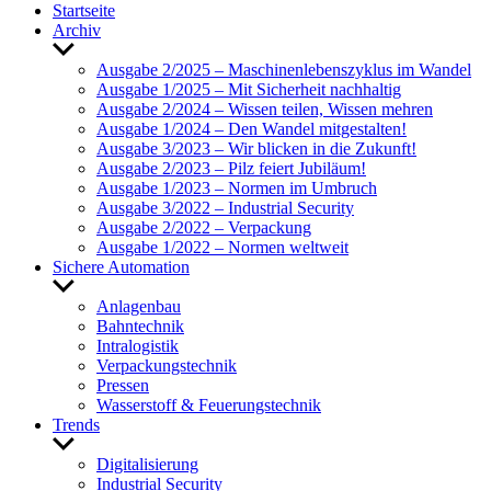
Start­seite
Archiv
Untermenü
anzeigen
Ausgabe 2/2025 – Maschi­nen­le­bens­zy­klus im Wandel
Ausgabe 1/2025 – Mit Sicher­heit nach­haltig
Ausgabe 2/2024 – Wissen teilen, Wissen mehren
Ausgabe 1/2024 – Den Wandel mitge­stalten!
Ausgabe 3/2023 – Wir blicken in die Zukunft!
Ausgabe 2/2023 – Pilz feiert Jubi­läum!
Ausgabe 1/2023 – Normen im Umbruch
Ausgabe 3/2022 – Indus­trial Security
Ausgabe 2/2022 – Verpa­ckung
Ausgabe 1/2022 – Normen welt­weit
Sichere Auto­ma­tion
Untermenü
anzeigen
Anla­genbau
Bahn­technik
Intra­lo­gistik
Verpa­ckungs­technik
Pressen
Wasser­stoff & Feue­rungs­technik
Trends
Untermenü
anzeigen
Digi­ta­li­sie­rung
Indus­trial Security