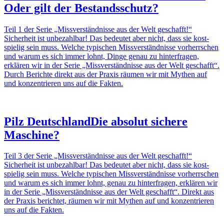
Oder gilt der Bestands­schutz?
Teil 1 der Serie „Miss­ver­ständ­nisse aus der Welt geschafft!“
Sicher­heit ist unbe­zahlbar! Das bedeutet aber nicht, dass sie kost­
spielig sein muss. Welche typi­schen Miss­ver­ständ­nisse vorherr­schen
und warum es sich immer lohnt, Dinge genau zu hinter­fragen,
erklären wir in der Serie „Miss­ver­ständ­nisse aus der Welt geschafft“.
Durch Berichte direkt aus der Praxis räumen wir mit Mythen auf
und konzen­trieren uns auf die Fakten.
Pilz Deutsch­land
Die absolut sichere
Maschine?
Teil 3 der Serie „Miss­ver­ständ­nisse aus der Welt geschafft!“
Sicher­heit ist unbe­zahlbar! Das bedeutet aber nicht, dass sie kost­
spielig sein muss. Welche typi­schen Miss­ver­ständ­nisse vorherr­schen
und warum es sich immer lohnt, genau zu hinter­fragen, erklären wir
in der Serie „Miss­ver­ständ­nisse aus der Welt geschafft“. Direkt aus
der Praxis berichtet, räumen wir mit Mythen auf und konzen­trieren
uns auf die Fakten.