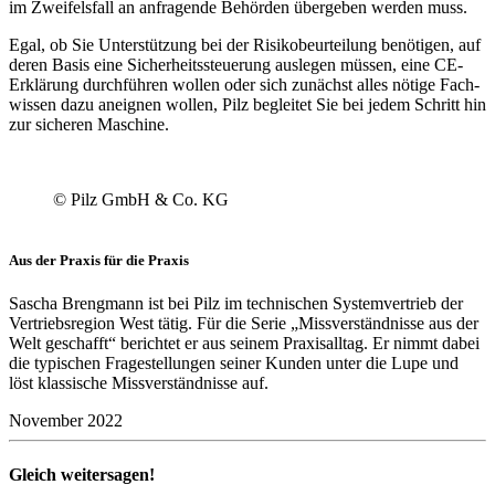
im Zwei­fels­fall an anfra­gende Behörden über­geben werden muss.
Egal, ob Sie Unter­stüt­zung bei der Risi­ko­be­ur­tei­lung benö­tigen, auf
deren Basis eine Sicher­heits­steue­rung auslegen müssen, eine CE-
Erklä­rung durch­führen wollen oder sich zunächst alles nötige Fach­
wissen dazu aneignen wollen, Pilz begleitet Sie bei jedem Schritt hin
zur sicheren Maschine.
© Pilz GmbH & Co. KG
Aus der Praxis für die Praxis
Sascha Breng­mann ist bei Pilz im tech­ni­schen System­ver­trieb der
Vertriebs­re­gion West tätig. Für die Serie „Miss­ver­ständ­nisse aus der
Welt geschafft“ berichtet er aus seinem Praxis­alltag. Er nimmt dabei
die typi­schen Frage­stel­lungen seiner Kunden unter die Lupe und
löst klas­si­sche Miss­ver­ständ­nisse auf.
November 2022
Gleich weitersagen!