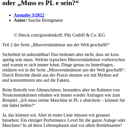
oder „Muss es PL e sein?“
Ausgabe 3/2022
Autor:
Sascha Breng­mann
© iStock.com/gorodenkoff, Pilz GmbH & Co. KG
Teil 2 der Serie „Miss­ver­ständ­nisse aus der Welt geschafft!“
Sicher­heit ist unbe­zahlbar! Das bedeutet aber nicht, dass sie kost­
spielig sein muss. Welche typi­schen Miss­ver­ständ­nisse vorherr­schen
und warum es sich immer lohnt, Dinge genau zu hinter­fragen,
erklären wir in der Serie „Miss­ver­ständ­nisse aus der Welt geschafft“.
Durch Berichte direkt aus der Praxis räumen wir mit Mythen auf
und konzen­trieren uns auf die Fakten.
Beim Retrofit von Altma­schinen, beson­ders aber im Rahmen von
Neukon­struk­tionen erhalten wir immer wieder Anfragen wie zum
Beispiel: „Ich muss meine Maschine in PL e absi­chern – können Sie
mir dabei helfen?“
Ja, das können wir. Aber in erster Linie müssen wir genauer
hinsehen: Ein einziger Perfor­mance Level für die ganze Anlage oder
Maschine? In all ihren Lebens­phasen und vor allem Betriebs­arten?