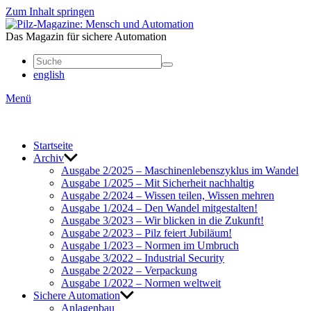
Zum Inhalt springen
Mensch
und
Das Magazin für sichere Automation
Automation
english
Menü
Start­seite
Archiv
Ausgabe 2/2025 – Maschi­nen­le­bens­zy­klus im Wandel
Ausgabe 1/2025 – Mit Sicher­heit nach­haltig
Ausgabe 2/2024 – Wissen teilen, Wissen mehren
Ausgabe 1/2024 – Den Wandel mitge­stalten!
Ausgabe 3/2023 – Wir blicken in die Zukunft!
Ausgabe 2/2023 – Pilz feiert Jubi­läum!
Ausgabe 1/2023 – Normen im Umbruch
Ausgabe 3/2022 – Indus­trial Security
Ausgabe 2/2022 – Verpa­ckung
Ausgabe 1/2022 – Normen welt­weit
Sichere Auto­ma­tion
Anla­genbau