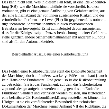
Das kann nicht sein. Was in diesem Fall fehlt, ist eine Risi­ko­be­ur­tei­
lung (RB), wie die Maschi­nen­richt­linie sie vorschreibt. Ist diese
vorhanden, gibt es eine genaue Auflis­tung von Gefah­ren­stellen, aus
der eine Einschät­zung der von ihnen ausge­henden Risiken und der
erfor­der­li­chen Perfor­mance Level (PLr) für gege­be­nen­falls notwen­
dige tech­ni­sche Schutz­maß­nahmen in allen vor­kommenden
Betriebs­arten hervor­geht. Es ist zum Beispiel davon auszu­gehen,
dass für die Königs­dis­zi­plin Prozess­beobachtung an einer Gefah­ren­
stelle gänz­lich andere Sicher­heits­maß­nahmen mit anderem PL nötig
sind als für den Auto­ma­tik­be­trieb.
Beispiel­hafter Auszug aus einer Risi­ko­be­ur­tei­lung
Das Fehlen einer Risi­ko­be­ur­tei­lung stellt die komplette Sicher­heit
der Maschine jedoch auf äußerst wacke­lige Füße – man baut ja auch
kein Haus ohne Funda­ment! Und genau so ist die Risi­ko­be­ur­tei­lung
zu betrachten: Sie ist das Funda­ment, auf dem das Sicher­heits­kon­
zept und ‑design aufge­baut werden und gegen das am Ende die
Funk­tionen vali­diert und veri­fi­ziert werden müssen, um letzt­end­lich
eine belast­bare CE-­Kon­for­mi­täts­er­klä­rung ausstellen zu können. Im
Übrigen ist sie ein verpflich­tender Bestand­teil der tech­ni­schen
Doku­men­ta­tion der Maschine gemäß Anhang VII der Richt­linie, die