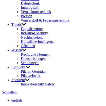
Bahn­technik
Intra­lo­gistik
Verpa­ckungs­technik
Pressen
Wasser­stoff & Feue­rungs­technik
Trends
Digi­ta­li­sie­rung
Indus­trial Security
Nach­hal­tig­keit
Künst­liche Intel­li­genz
Offen­heit
Wissen
Recht und Normen
Dienst­leis­tungen
Schu­lungen
Einblicke
Pilz im Gespräch
Pilz welt­weit
Spot­light
Inno­va­tion trifft Safety
Schließen
english