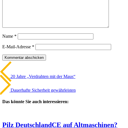
Name
*
E-Mail-Adresse
*
Beitrags-
Vorheriger
Artikel
Navigation
20 Jahre „Verdrahten mit der Maus“
Nächster
Artikel
Dauer­hafte Sicher­heit gewähr­leisten
Das könnte Sie auch interessieren:
Pilz Deutsch­land
CE auf Altma­schinen?