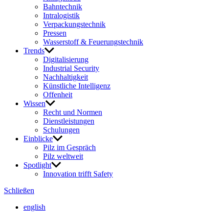
Bahn­technik
Intra­lo­gistik
Verpa­ckungs­technik
Pressen
Wasser­stoff & Feue­rungs­technik
Trends
Digi­ta­li­sie­rung
Indus­trial Security
Nach­hal­tig­keit
Künst­liche Intel­li­genz
Offen­heit
Wissen
Recht und Normen
Dienst­leis­tungen
Schu­lungen
Einblicke
Pilz im Gespräch
Pilz welt­weit
Spot­light
Inno­va­tion trifft Safety
Schließen
english