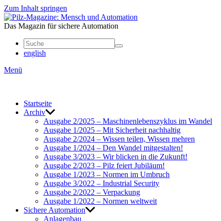
Zum Inhalt springen
Mensch
und
Das Magazin für sichere Automation
Automation
english
Menü
Start­seite
Archiv
Ausgabe 2/2025 – Maschi­nen­le­bens­zy­klus im Wandel
Ausgabe 1/2025 – Mit Sicher­heit nach­haltig
Ausgabe 2/2024 – Wissen teilen, Wissen mehren
Ausgabe 1/2024 – Den Wandel mitge­stalten!
Ausgabe 3/2023 – Wir blicken in die Zukunft!
Ausgabe 2/2023 – Pilz feiert Jubi­läum!
Ausgabe 1/2023 – Normen im Umbruch
Ausgabe 3/2022 – Indus­trial Security
Ausgabe 2/2022 – Verpa­ckung
Ausgabe 1/2022 – Normen welt­weit
Sichere Auto­ma­tion
Anla­genbau