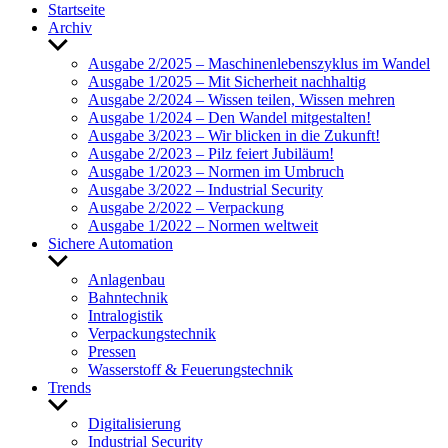
Start­seite
Archiv
Untermenü
anzeigen
Ausgabe 2/2025 – Maschi­nen­le­bens­zy­klus im Wandel
Ausgabe 1/2025 – Mit Sicher­heit nach­haltig
Ausgabe 2/2024 – Wissen teilen, Wissen mehren
Ausgabe 1/2024 – Den Wandel mitge­stalten!
Ausgabe 3/2023 – Wir blicken in die Zukunft!
Ausgabe 2/2023 – Pilz feiert Jubi­läum!
Ausgabe 1/2023 – Normen im Umbruch
Ausgabe 3/2022 – Indus­trial Security
Ausgabe 2/2022 – Verpa­ckung
Ausgabe 1/2022 – Normen welt­weit
Sichere Auto­ma­tion
Untermenü
anzeigen
Anla­genbau
Bahn­technik
Intra­lo­gistik
Verpa­ckungs­technik
Pressen
Wasser­stoff & Feue­rungs­technik
Trends
Untermenü
anzeigen
Digi­ta­li­sie­rung
Indus­trial Security