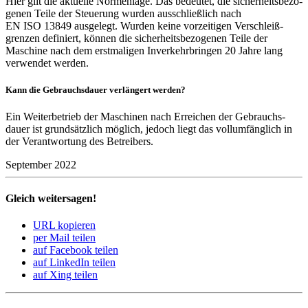
Hier gilt die aktu­elle Normen­lage. Das bedeutet, die sicher­heits­be­zo­
genen Teile der Steue­rung wurden ausschließ­lich nach
EN ISO 13849 ausge­legt. Wurden keine vorzei­tigen Verschleiß­
grenzen defi­niert, können die sicher­heits­be­zo­genen Teile der
Maschine nach dem erst­ma­ligen Inver­kehr­bringen 20 Jahre lang
verwendet werden.
Kann die Gebrauchs­dauer verlän­gert werden?
Ein Weiter­be­trieb der Maschinen nach Errei­chen der Gebrauchs­
dauer ist grund­sätz­lich möglich, jedoch liegt das voll­um­fäng­lich in
der Verant­wor­tung des Betrei­bers.
September 2022
Gleich weitersagen!
URL kopieren
per Mail teilen
auf Facebook teilen
auf LinkedIn teilen
auf Xing teilen