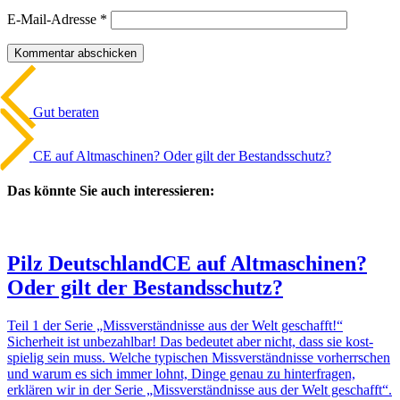
E-Mail-Adresse
*
Beitrags-
Vorheriger
Artikel
Navigation
Gut beraten
Nächster
Artikel
CE auf Altma­schinen? Oder gilt der Bestands­schutz?
Das könnte Sie auch interessieren:
Pilz Deutsch­land
CE auf Altma­schinen?
Oder gilt der Bestands­schutz?
Teil 1 der Serie „Miss­ver­ständ­nisse aus der Welt geschafft!“
Sicher­heit ist unbe­zahlbar! Das bedeutet aber nicht, dass sie kost­
spielig sein muss. Welche typi­schen Miss­ver­ständ­nisse vorherr­schen
und warum es sich immer lohnt, Dinge genau zu hinter­fragen,
erklären wir in der Serie „Miss­ver­ständ­nisse aus der Welt geschafft“.