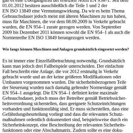
gab es eine Über­gangs­frist der ersetzten Norm EN 954–1. Seit dem
01.01.2012 besitzen ausschließ­lich die Teile 1 und 2 der
EN ISO 13849 eine Vermu­tungs­wir­kung. Da wir es beim Thema
Gebrauchs­dauer jedoch meist mit älteren Maschinen zu tun haben,
muss für Maschinen, die vor dem 08.09.2009 in Verkehr gebracht
wurden, die EN 954–1 zurate gezogen werden. Von September
2009 bis Dezember 2011 können sowohl die EN 954–1 als auch die
Normen­reihe EN ISO 13849 heran­ge­zogen werden.
Wie lange können Maschinen und Anlagen grund­sätz­lich einge­setzt werden?
Es ist immer eine Einzel­fall­be­trach­tung notwendig. Grund­sätz­lich
kann man jedoch drei Fall­beispiele unter­scheiden. Der einfachste
Fall beschreibt eine Anlage, die vor 2012 erst­malig in Verkehr
gebracht wurde und an der keine größeren Modi­fi­ka­tionen oder
Umbauten vorge­nommen wurden. Die sicher­heits­be­zo­genen Teile
der Steue­rung wurden nach damalig geltender Normen­lage gemäß
EN 954–1 ausge­legt. Die EN 954–1 defi­niert keine maxi­male
Gebrauchs­dauer, jedoch muss der Betreiber gemäß Betriebs­si­cher­
heits­ver­ord­nung sicher­stellen, dass geeig­nete Schutz­ein­rich­tungen
vorhanden und funk­ti­ons­fähig sind. Er muss sicher­stellen, dass eine
Gefähr­dungs­be­ur­tei­lung vorliegt und dass die rele­vanten Schutz­
maß­nahmen ordent­lich doku­men­tiert sind, beispiels­weise durch ein
Sicher­heits­kon­zept, eine Beschrei­bung der rele­vanten Sicher­heits­
funk­tionen oder eine Abschalt­ma­trix. Zudem sollte es eine doku­