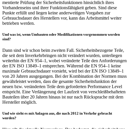
men­tierte Prüfung der Sicher­heits­funk­tionen hinsicht­lich ihres
Vorhan­den­seins und ihrer Funk­ti­ons­fä­hig­keit geben. Sind diese
Punkte erfüllt und liegen keine ander­wei­tigen Vorgaben zur
Gebrauchs­dauer des Herstel­lers vor, kann das Arbeits­mittel weiter
betrieben werden.
Und was ist, wenn Umbauten oder Modi­fi­ka­tionen vorge­nommen worden
sind?
Dann sind wir schon beim zweiten Fall. Sicher­heits­be­zo­gene Teile,
die seit dem Inverkehr­bringen nicht verän­dert wurden, unter­liegen
weiterhin der EN 954–1, wobei verän­derte Teile den Anfor­de­rungen
der EN ISO 13849–1 entspre­chen. Während die EN 954–1 keine
maxi­male Gebrauchs­dauer vorsieht, wird bei der EN ISO 13849–1
von 20 Jahren ausge­gangen. Bei der Kombi­na­tion der Normen muss
gewähr­leistet werden, dass die gesamte Sicher­heits­funk­tion der
neuen bzw. verän­derten Teile dem gefor­derten Perfor­mance Level
entspricht. Eine Verlän­ge­rung der Lauf­zeit von verschleiß­be­haf­teten
Bauteilen über 20 Jahren hinaus ist nur nach Rück­sprache mit dem
Hersteller möglich.
Und wie sieht es mit Anlagen aus, die nach 2012 in Verkehr gebracht
wurden?