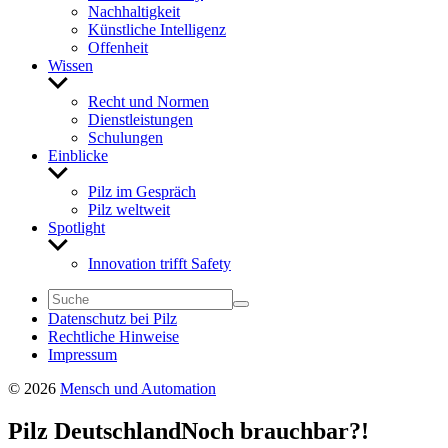
Nach­hal­tig­keit
Künst­liche Intel­li­genz
Offen­heit
Wissen
Untermenü
anzeigen
Recht und Normen
Dienst­leis­tungen
Schu­lungen
Einblicke
Untermenü
anzeigen
Pilz im Gespräch
Pilz welt­weit
Spot­light
Untermenü
anzeigen
Inno­va­tion trifft Safety
Daten­schutz bei Pilz
Recht­liche Hinweise
Impressum
© 2026
Mensch und Automation
Pilz Deutsch­land
Noch brauchbar?!