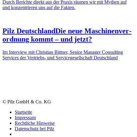
Durch Berichte direkt aus der Praxis räumen wir mit Mythen auf
und konzen­trieren uns auf die Fakten.
Pilz Deutsch­land
Die neue Maschi­nen­ver­
ord­nung kommt – und jetzt?
Im Inter­view mit Chris­tian Bittner, Senior Manager Consul­ting
Services der Vertriebs- und Service­ge­sell­schaft Deutsch­land
© Pilz GmbH & Co. KG
Start­seite
Impressum
Recht­liche Hinweise
Daten­schutz bei Pilz