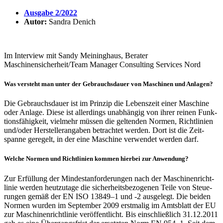
Ausgabe 2/2022
Autor:
Sandra Denich
Im Inter­view mit Sandy Meining­haus, Berater
Maschinensicherheit/Team Manager Consul­ting Services Nord
Was versteht man unter der Gebrauchs­dauer von Maschinen und Anlagen?
Die Gebrauchs­dauer ist im Prinzip die Lebens­zeit einer Maschine
oder Anlage. Diese ist aller­dings unab­hängig von ihrer reinen Funk­
ti­ons­fä­hig­keit, viel­mehr müssen die geltenden Normen, Richt­li­nien
und/oder Herstel­ler­an­gaben betrachtet werden. Dort ist die Zeit­
spanne gere­gelt, in der eine Maschine verwendet werden darf.
Welche Normen und Richt­li­nien kommen hierbei zur Anwen­dung?
Zur Erfül­lung der Mindest­an­for­de­rungen nach der Maschi­nen­richt­
linie werden heut­zu­tage die sicher­heits­be­zo­genen Teile von Steue­
rungen gemäß der EN ISO 13849–1 und ‑2 ausge­legt. Die beiden
Normen wurden im September 2009 erst­malig im Amts­blatt der EU
zur Maschi­nen­richt­linie veröf­fent­licht. Bis einschließ­lich 31.12.2011