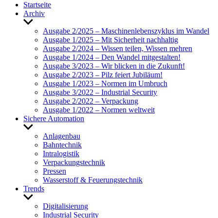
Start­seite
Archiv
Untermenü
anzeigen
Ausgabe 2/2025 – Maschi­nen­le­bens­zy­klus im Wandel
Ausgabe 1/2025 – Mit Sicher­heit nach­haltig
Ausgabe 2/2024 – Wissen teilen, Wissen mehren
Ausgabe 1/2024 – Den Wandel mitge­stalten!
Ausgabe 3/2023 – Wir blicken in die Zukunft!
Ausgabe 2/2023 – Pilz feiert Jubi­läum!
Ausgabe 1/2023 – Normen im Umbruch
Ausgabe 3/2022 – Indus­trial Security
Ausgabe 2/2022 – Verpa­ckung
Ausgabe 1/2022 – Normen welt­weit
Sichere Auto­ma­tion
Untermenü
anzeigen
Anla­genbau
Bahn­technik
Intra­lo­gistik
Verpa­ckungs­technik
Pressen
Wasser­stoff & Feue­rungs­technik
Trends
Untermenü
anzeigen
Digi­ta­li­sie­rung
Indus­trial Security