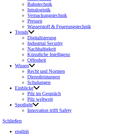
Bahn­technik
Intra­lo­gistik
Verpa­ckungs­technik
Pressen
Wasser­stoff & Feue­rungs­technik
Trends
Digi­ta­li­sie­rung
Indus­trial Security
Nach­hal­tig­keit
Künst­liche Intel­li­genz
Offen­heit
Wissen
Recht und Normen
Dienst­leis­tungen
Schu­lungen
Einblicke
Pilz im Gespräch
Pilz welt­weit
Spot­light
Inno­va­tion trifft Safety
Schließen
english