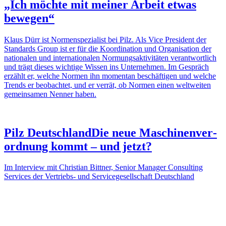
„Ich möchte mit meiner Arbeit etwas
bewegen“
Klaus Dürr ist Normen­spe­zia­list bei Pilz. Als Vice Presi­dent der
Stan­dards Group ist er für die Koor­di­na­tion und Orga­ni­sa­tion der
natio­nalen und inter­na­tio­nalen Normungs­ak­ti­vi­täten verant­wort­lich
und trägt dieses wich­tige Wissen ins Unter­nehmen. Im Gespräch
erzählt er, welche Normen ihn momentan beschäf­tigen und welche
Trends er beob­achtet, und er verrät, ob Normen einen welt­weiten
gemein­samen Nenner haben.
Pilz Deutsch­land
Die neue Maschi­nen­ver­
ord­nung kommt – und jetzt?
Im Inter­view mit Chris­tian Bittner, Senior Manager Consul­ting
Services der Vertriebs- und Service­ge­sell­schaft Deutsch­land