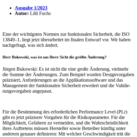
Ausgabe 1/2023
Autor:
Lilli Fuchs
Eine der wich­tigsten Normen zur funk­tio­nalen Sicher­heit, die ISO
13849–1, liegt jetzt über­ar­beitet im finalen Entwurf vor. Wir haben
nach­ge­fragt, was sich ändert.
Herr Bukowski, was ist aus Ihrer Sicht die größte Ände­rung?
Jürgen Bukowski: Es ist nicht die eine große Ände­rung, viel­mehr
die Summe der Ände­rungen. Zum Beispiel wurden Design­vor­gaben
präzi­siert, Anfor­de­rungen an die Appli­ka­ti­ons­soft­ware und das
Manage­ment der funk­tio­nalen Sicher­heit erwei­tert und die Vali­die­
rungs­vor­gaben ange­passt.
Für die Bestim­mung des erfor­der­li­chen Perfor­mance Level (PLr)
gibt es jetzt präzi­sere Vorgaben für die Risi­ko­pa­ra­meter. Für die
Möglich­keit, Gefahren zu vermeiden, und die Wahr­schein­lich­keit
ihres Auftre­tens müssen Hersteller sowie Betreiber künftig unter
anderem genauer defi­nieren: Mit welcher Geschwin­dig­keit tritt die