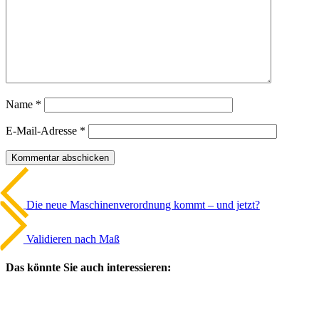
Name
*
E-Mail-Adresse
*
Beitrags-
Vorheriger
Artikel
Navigation
Die neue Maschi­nen­ver­ord­nung kommt – und jetzt?
Nächster
Artikel
Vali­dieren nach Maß
Das könnte Sie auch interessieren: