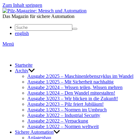
Zum Inhalt springen
Mensch
und
Das Magazin für sichere Automation
Automation
english
Menü
Start­seite
Archiv
Ausgabe 2/2025 – Maschi­nen­le­bens­zy­klus im Wandel
Ausgabe 1/2025 – Mit Sicher­heit nach­haltig
Ausgabe 2/2024 – Wissen teilen, Wissen mehren
Ausgabe 1/2024 – Den Wandel mitge­stalten!
Ausgabe 3/2023 – Wir blicken in die Zukunft!
Ausgabe 2/2023 – Pilz feiert Jubi­läum!
Ausgabe 1/2023 – Normen im Umbruch
Ausgabe 3/2022 – Indus­trial Security
Ausgabe 2/2022 – Verpa­ckung
Ausgabe 1/2022 – Normen welt­weit
Sichere Auto­ma­tion
Anla­genbau