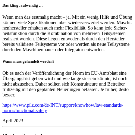
Das klingt aufwendig …
Wenn man das erst­malig macht – ja. Mit ein wenig Hilfe und Übung
können viele Spezi­fi­ka­tionen aber wieder­ver­wertet werden. Maschi­
nen­her­steller erhalten auch mehr Flexi­bi­lität. So kann jede Sicher­
heits­funk­tion durch die Kombi­na­tion von mehreren Teil­sys­temen
reali­siert werden. Diese liegen entweder als durch den Hersteller
bereits vali­dierte Teil­sys­teme vor oder werden als neue Teil­sys­teme
durch den Maschi­nen­bauer oder Inte­grator entworfen.
Wann muss gehan­delt werden?
Ob es nach der Veröf­fent­li­chung der Norm im EU-Amts­blatt eine
Über­gangs­frist geben wird und wie lange sie sein könnte, ist noch
nicht abzu­sehen. Daher sollten sich Konstruk­teure und Betreiber
früh­zeitig mit den geplanten Neue­rungen befassen. Je früher, desto
besser.
https://www.pilz.com/de-INT/support/knowhow/law-standards-
norms/functional-safety
April 2023