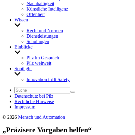
Nach­hal­tig­keit
Künst­liche Intel­li­genz
Offen­heit
Wissen
Untermenü
anzeigen
Recht und Normen
Dienst­leis­tungen
Schu­lungen
Einblicke
Untermenü
anzeigen
Pilz im Gespräch
Pilz welt­weit
Spot­light
Untermenü
anzeigen
Inno­va­tion trifft Safety
Daten­schutz bei Pilz
Recht­liche Hinweise
Impressum
© 2026
Mensch und Automation
„Präzi­sere Vorgaben helfen“