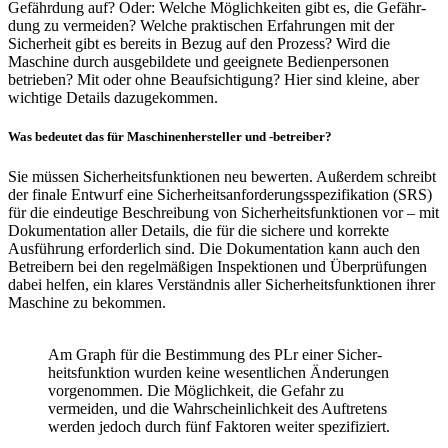
Gefähr­dung auf? Oder: Welche Möglich­keiten gibt es, die Gefähr­
dung zu vermeiden? Welche prak­ti­schen Erfah­rungen mit der
Sicher­heit gibt es bereits in Bezug auf den Prozess? Wird die
Maschine durch ausge­bil­dete und geeig­nete Bedien­per­sonen
betrieben? Mit oder ohne Beauf­sich­ti­gung? Hier sind kleine, aber
wich­tige Details dazu­ge­kommen.
Was bedeutet das für Maschi­nen­her­steller und ‑betreiber?
Sie müssen Sicher­heits­funk­tionen neu bewerten. Außerdem schreibt
der finale Entwurf eine Sicher­heits­an­for­de­rungs­spe­zi­fi­ka­tion (SRS)
für die eindeu­tige Beschrei­bung von Sicher­heits­funk­tionen vor – mit
Doku­men­ta­tion aller Details, die für die sichere und korrekte
Ausfüh­rung erfor­der­lich sind. Die Doku­men­ta­tion kann auch den
Betrei­bern bei den regel­mä­ßigen Inspek­tionen und Über­prü­fungen
dabei helfen, ein klares Verständnis aller Sicher­heits­funk­tionen ihrer
Maschine zu bekommen.
Am Graph für die Bestim­mung des PLr einer Sicher­
heits­funk­tion wurden keine wesent­li­chen Ände­rungen
vorge­nommen. Die Möglich­keit, die Gefahr zu
vermeiden, und die Wahr­schein­lich­keit des Auftre­tens
werden jedoch durch fünf Faktoren weiter spezi­fi­ziert.