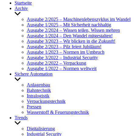
Start­seite
Archiv
Untermenü
anzeigen
Ausgabe 2/2025 – Maschi­nen­le­bens­zy­klus im Wandel
Ausgabe 1/2025 – Mit Sicher­heit nach­haltig
Ausgabe 2/2024 – Wissen teilen, Wissen mehren
Ausgabe 1/2024 – Den Wandel mitge­stalten!
Ausgabe 3/2023 – Wir blicken in die Zukunft!
Ausgabe 2/2023 – Pilz feiert Jubi­läum!
Ausgabe 1/2023 – Normen im Umbruch
Ausgabe 3/2022 – Indus­trial Security
Ausgabe 2/2022 – Verpa­ckung
Ausgabe 1/2022 – Normen welt­weit
Sichere Auto­ma­tion
Untermenü
anzeigen
Anla­genbau
Bahn­technik
Intra­lo­gistik
Verpa­ckungs­technik
Pressen
Wasser­stoff & Feue­rungs­technik
Trends
Untermenü
anzeigen
Digi­ta­li­sie­rung
Indus­trial Security