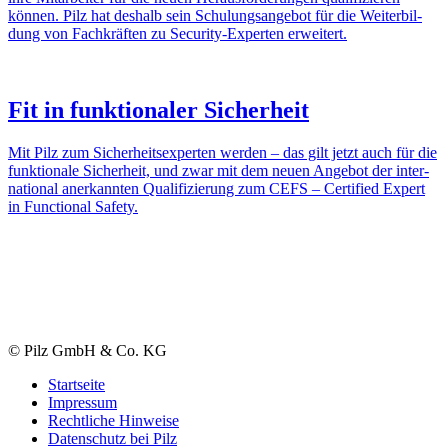
können. Pilz hat deshalb sein Schu­lungs­an­gebot für die Weiter­bil­
dung von Fach­kräften zu Security-Experten erwei­tert.
Fit in funk­tio­naler Sicher­heit
Mit Pilz zum Sicher­heits­experten werden – das gilt jetzt auch für die
funk­tio­nale Sicher­heit, und zwar mit dem neuen Angebot der inter­
na­tional aner­kannten Quali­fi­zie­rung zum CEFS – Certi­fied Expert
in Func­tional Safety.
© Pilz GmbH & Co. KG
Start­seite
Impressum
Recht­liche Hinweise
Daten­schutz bei Pilz