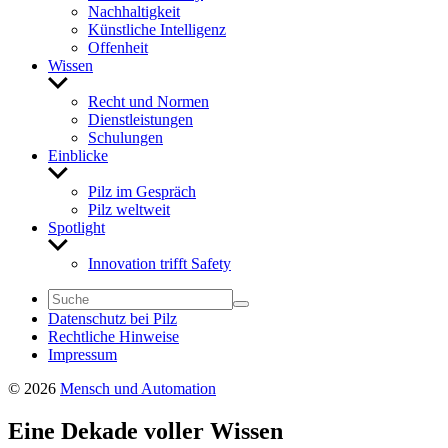
Nach­hal­tig­keit
Künst­liche Intel­li­genz
Offen­heit
Wissen
Untermenü
anzeigen
Recht und Normen
Dienst­leis­tungen
Schu­lungen
Einblicke
Untermenü
anzeigen
Pilz im Gespräch
Pilz welt­weit
Spot­light
Untermenü
anzeigen
Inno­va­tion trifft Safety
Daten­schutz bei Pilz
Recht­liche Hinweise
Impressum
© 2026
Mensch und Automation
Eine Dekade voller Wissen