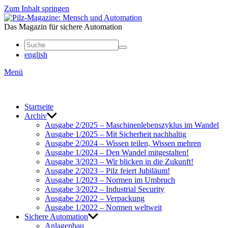
Zum Inhalt springen
Mensch
und
Das Magazin für sichere Automation
Automation
english
Menü
Start­seite
Archiv
Ausgabe 2/2025 – Maschi­nen­le­bens­zy­klus im Wandel
Ausgabe 1/2025 – Mit Sicher­heit nach­haltig
Ausgabe 2/2024 – Wissen teilen, Wissen mehren
Ausgabe 1/2024 – Den Wandel mitge­stalten!
Ausgabe 3/2023 – Wir blicken in die Zukunft!
Ausgabe 2/2023 – Pilz feiert Jubi­läum!
Ausgabe 1/2023 – Normen im Umbruch
Ausgabe 3/2022 – Indus­trial Security
Ausgabe 2/2022 – Verpa­ckung
Ausgabe 1/2022 – Normen welt­weit
Sichere Auto­ma­tion
Anla­genbau