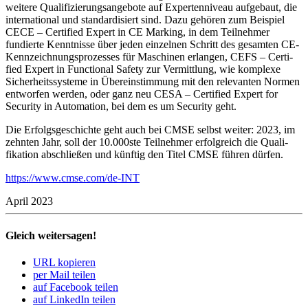
weitere Quali­fi­zie­rungs­an­ge­bote auf Exper­ten­ni­veau aufge­baut, die
inter­na­tional und stan­dar­di­siert sind. Dazu gehören zum Beispiel
CECE – Certi­fied Expert in CE Marking, in dem Teil­nehmer
fundierte Kennt­nisse über jeden einzelnen Schritt des gesamten CE-
Kenn­zeich­nungs­pro­zesses für Maschinen erlangen, CEFS – Certi­
fied Expert in Func­tional Safety zur Vermitt­lung, wie komplexe
Sicherheits­systeme in Über­ein­stim­mung mit den rele­vanten Normen
entworfen werden, oder ganz neu CESA – Certi­fied Expert for
Security in Auto­ma­tion, bei dem es um Security geht.
Die Erfolgs­ge­schichte geht auch bei CMSE selbst weiter: 2023, im
zehnten Jahr, soll der 10.000ste Teil­nehmer erfolg­reich die Quali­
fikation abschließen und künftig den Titel CMSE führen dürfen.
https://www.cmse.com/de-INT
April 2023
Gleich weitersagen!
URL kopieren
per Mail teilen
auf Facebook teilen
auf LinkedIn teilen