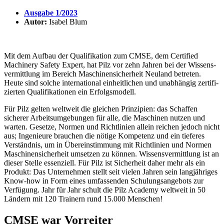
Ausgabe 1/2023
Autor:
Isabel Blum
Mit dem Aufbau der Quali­fi­ka­tion zum CMSE, dem Certi­fied
Machi­nery Safety Expert, hat Pilz vor zehn Jahren bei der Wissens­
ver­mitt­lung im Bereich Maschi­nen­si­cher­heit Neuland betreten.
Heute sind solche inter­na­tional einheit­li­chen und unab­hängig zerti­fi­
zierten Quali­fi­ka­tionen ein Erfolgs­mo­dell.
Für Pilz gelten welt­weit die glei­chen Prin­zi­pien: das Schaffen
sicherer Arbeits­um­ge­bungen für alle, die Maschinen nutzen und
warten. Gesetze, Normen und Richt­li­nien allein reichen jedoch nicht
aus; Inge­nieure brau­chen die nötige Kompe­tenz und ein tieferes
Verständnis, um in Über­ein­stim­mung mit Richt­li­nien und Normen
Maschi­nen­si­cher­heit umsetzen zu können. Wissens­ver­mitt­lung ist an
dieser Stelle essen­ziell. Für Pilz ist Sicher­heit daher mehr als ein
Produkt: Das Unter­nehmen stellt seit vielen Jahren sein lang­jäh­riges
Know-how in Form eines umfas­senden Schu­lungs­an­ge­bots zur
Verfü­gung. Jahr für Jahr schult die Pilz Academy welt­weit in 50
Ländern mit 120 Trai­nern rund 15.000 Menschen!
CMSE war Vorreiter