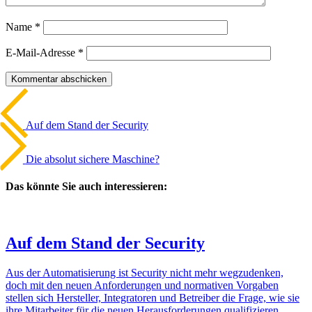
Name
*
E-Mail-Adresse
*
Beitrags-
Vorheriger
Artikel
Navigation
Auf dem Stand der Security
Nächster
Artikel
Die absolut sichere Maschine?
Das könnte Sie auch interessieren:
Auf dem Stand der Security
Aus der Auto­ma­ti­sie­rung ist Security nicht mehr wegzu­denken,
doch mit den neuen Anfor­de­rungen und norma­tiven Vorgaben
stellen sich Hersteller, Inte­gra­toren und Betreiber die Frage, wie sie
ihre Mitar­beiter für die neuen Heraus­for­de­rungen quali­fi­zieren