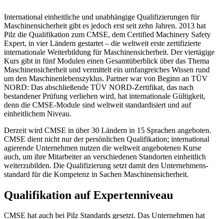
Inter­na­tional einheit­liche und unab­hän­gige Quali­fi­zie­rungen für
Maschi­nen­si­cher­heit gibt es jedoch erst seit zehn Jahren. 2013 hat
Pilz die Quali­fi­ka­tion zum CMSE, dem Certi­fied Machi­nery Safety
Expert, in vier Ländern gestartet – die welt­weit erste zerti­fi­zierte
inter­na­tio­nale Weiter­bil­dung für Maschi­nen­si­cher­heit. Der vier­tä­gige
Kurs gibt in fünf Modulen einen Gesamt­über­blick über das Thema
Maschi­nen­si­cher­heit und vermit­telt ein umfang­rei­ches Wissen rund
um den Maschi­nen­le­bens­zy­klus. Partner war von Beginn an TÜV
NORD: Das abschlie­ßende TÜV NORD-Zerti­fikat, das nach
bestan­dener Prüfung verliehen wird, hat inter­na­tio­nale Gültig­keit,
denn die CMSE-Module sind welt­weit stan­dar­di­siert und auf
einheit­li­chem Niveau.
Derzeit wird CMSE in über 30 Ländern in 15 Spra­chen ange­boten.
CMSE dient nicht nur der persön­li­chen Quali­fi­ka­tion; inter­na­tional
agie­rende Unter­nehmen nutzen die welt­weit ange­bo­tenen Kurse
auch, um ihre Mitar­beiter an verschie­denen Stand­orten einheit­lich
weiter­zubilden. Die Quali­fi­zie­rung setzt damit den Unter­neh­mens­
stan­dard für die Kompe­tenz in Sachen Maschi­nen­si­cher­heit.
Quali­fi­ka­tion auf Exper­ten­ni­veau
CMSE hat auch bei Pilz Stan­dards gesetzt. Das Unter­nehmen hat