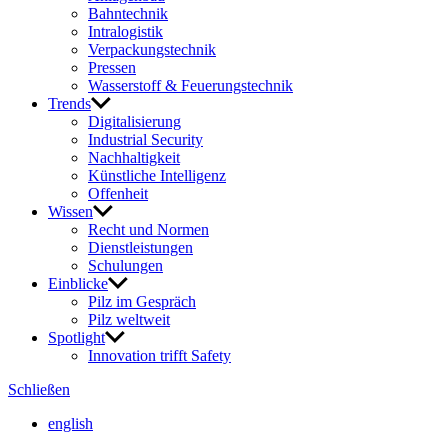
Bahn­technik
Intra­lo­gistik
Verpa­ckungs­technik
Pressen
Wasser­stoff & Feue­rungs­technik
Trends
Digi­ta­li­sie­rung
Indus­trial Security
Nach­hal­tig­keit
Künst­liche Intel­li­genz
Offen­heit
Wissen
Recht und Normen
Dienst­leis­tungen
Schu­lungen
Einblicke
Pilz im Gespräch
Pilz welt­weit
Spot­light
Inno­va­tion trifft Safety
Schließen
english