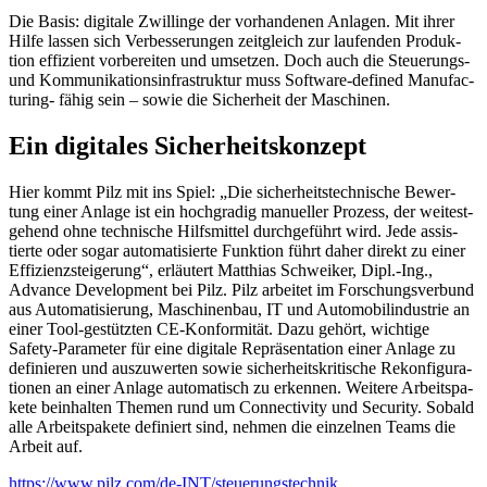
Die Basis: digi­tale Zwil­linge der vorhan­denen Anlagen. Mit ihrer
Hilfe lassen sich Verbes­se­rungen zeit­gleich zur laufenden Produk­
tion effi­zient vorbe­reiten und umsetzen. Doch auch die Steue­rungs-
und Kommu­ni­ka­ti­ons­in­fra­struktur muss Soft­ware-defined Manu­fac­
tu­ring- fähig sein – sowie die Sicher­heit der Maschinen.
Ein digi­tales Sicher­heits­kon­zept
Hier kommt Pilz mit ins Spiel: „Die sicher­heits­tech­ni­sche Bewer­
tung einer Anlage ist ein hoch­gradig manu­eller Prozess, der weitest­
ge­hend ohne tech­ni­sche Hilfs­mittel durch­ge­führt wird. Jede assis­
tierte oder sogar auto­ma­ti­sierte Funk­tion führt daher direkt zu einer
Effi­zi­enz­stei­ge­rung“, erläu­tert Matthias Schweiker, Dipl.-Ing.,
Advance Deve­lo­p­ment bei Pilz. Pilz arbeitet im Forschungs­ver­bund
aus Auto­ma­ti­sie­rung, Maschi­nenbau, IT und Auto­mo­bil­in­dus­trie an
einer Tool-gestützten CE-Konfor­mität. Dazu gehört, wich­tige
Safety-Para­meter für eine digi­tale Reprä­sen­ta­tion einer Anlage zu
defi­nieren und auszu­werten sowie sicher­heits­kri­ti­sche Rekon­fi­gu­ra­
tionen an einer Anlage auto­ma­tisch zu erkennen. Weitere Arbeits­pa­
kete beinhalten Themen rund um Connec­ti­vity und Security. Sobald
alle Arbeits­pa­kete defi­niert sind, nehmen die einzelnen Teams die
Arbeit auf.
https://www.pilz.com/de-INT/steuerungstechnik