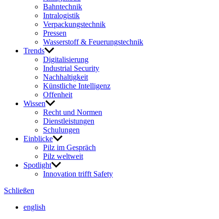
Bahn­technik
Intra­lo­gistik
Verpa­ckungs­technik
Pressen
Wasser­stoff & Feue­rungs­technik
Trends
Digi­ta­li­sie­rung
Indus­trial Security
Nach­hal­tig­keit
Künst­liche Intel­li­genz
Offen­heit
Wissen
Recht und Normen
Dienst­leis­tungen
Schu­lungen
Einblicke
Pilz im Gespräch
Pilz welt­weit
Spot­light
Inno­va­tion trifft Safety
Schließen
english