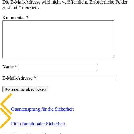
Die E-Mail-Adresse wird nicht veröffentlicht. Erforderliche Felder
sind mit * markiert.
Kommentar
*
Name
*
E-Mail-Adresse
*
Beitrags-
Vorheriger
Artikel
Navigation
Quan­ten­sprung für die Sicher­heit
Nächster
Artikel
Fit in funk­tio­naler Sicher­heit