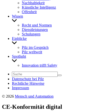
Nach­hal­tig­keit
Künst­liche Intel­li­genz
Offen­heit
Wissen
Untermenü
anzeigen
Recht und Normen
Dienst­leis­tungen
Schu­lungen
Einblicke
Untermenü
anzeigen
Pilz im Gespräch
Pilz welt­weit
Spot­light
Untermenü
anzeigen
Inno­va­tion trifft Safety
Daten­schutz bei Pilz
Recht­liche Hinweise
Impressum
© 2026
Mensch und Automation
CE-Konfor­mität digital