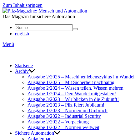
Zum Inhalt springen
Mensch
und
Das Magazin für sichere Automation
Automation
english
Menü
Start­seite
Archiv
Ausgabe 2/2025 – Maschi­nen­le­bens­zy­klus im Wandel
Ausgabe 1/2025 – Mit Sicher­heit nach­haltig
Ausgabe 2/2024 – Wissen teilen, Wissen mehren
Ausgabe 1/2024 – Den Wandel mitge­stalten!
Ausgabe 3/2023 – Wir blicken in die Zukunft!
Ausgabe 2/2023 – Pilz feiert Jubi­läum!
Ausgabe 1/2023 – Normen im Umbruch
Ausgabe 3/2022 – Indus­trial Security
Ausgabe 2/2022 – Verpa­ckung
Ausgabe 1/2022 – Normen welt­weit
Sichere Auto­ma­tion
Anla­genbau