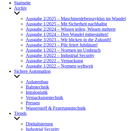
Start­seite
Archiv
Untermenü
anzeigen
Ausgabe 2/2025 – Maschi­nen­le­bens­zy­klus im Wandel
Ausgabe 1/2025 – Mit Sicher­heit nach­haltig
Ausgabe 2/2024 – Wissen teilen, Wissen mehren
Ausgabe 1/2024 – Den Wandel mitge­stalten!
Ausgabe 3/2023 – Wir blicken in die Zukunft!
Ausgabe 2/2023 – Pilz feiert Jubi­läum!
Ausgabe 1/2023 – Normen im Umbruch
Ausgabe 3/2022 – Indus­trial Security
Ausgabe 2/2022 – Verpa­ckung
Ausgabe 1/2022 – Normen welt­weit
Sichere Auto­ma­tion
Untermenü
anzeigen
Anla­genbau
Bahn­technik
Intra­lo­gistik
Verpa­ckungs­technik
Pressen
Wasser­stoff & Feue­rungs­technik
Trends
Untermenü
anzeigen
Digi­ta­li­sie­rung
Indus­trial Security