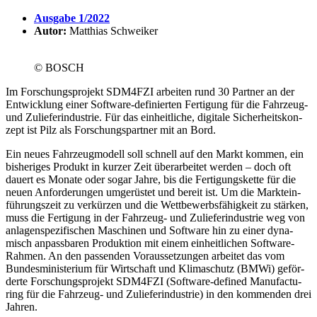
Ausgabe 1/2022
Autor:
Matthias Schweiker
© BOSCH
Im Forschungs­pro­jekt SDM4FZI arbeiten rund 30 Partner an der
Entwick­lung einer Soft­ware-defi­nierten Ferti­gung für die Fahr­zeug-
und Zulie­fer­indus­trie. Für das einheit­liche, digi­tale Sicher­heits­kon­
zept ist Pilz als Forschungs­partner mit an Bord.
Ein neues Fahr­zeug­mo­dell soll schnell auf den Markt kommen, ein
bishe­riges Produkt in kurzer Zeit über­ar­beitet werden – doch oft
dauert es Monate oder sogar Jahre, bis die Ferti­gungs­kette für die
neuen Anfor­de­rungen umge­rüstet und bereit ist. Um die Markt­ein­
füh­rungs­zeit zu verkürzen und die Wett­be­werbs­fä­hig­keit zu stärken,
muss die Ferti­gung in der Fahr­zeug- und Zulie­fer­indus­trie weg von
anla­gen­spe­zi­fi­schen Maschinen und Soft­ware hin zu einer dyna­
misch anpass­baren Produk­tion mit einem einheit­li­chen Soft­ware-
Rahmen. An den passenden Voraus­set­zungen arbeitet das vom
Bundes­mi­nis­te­rium für Wirt­schaft und Klima­schutz (BMWi) geför­
derte Forschungs­pro­jekt SDM4FZI (Soft­ware-defined Manu­fac­tu­
ring für die Fahr­zeug- und Zulie­fer­indus­trie) in den kommenden drei
Jahren.