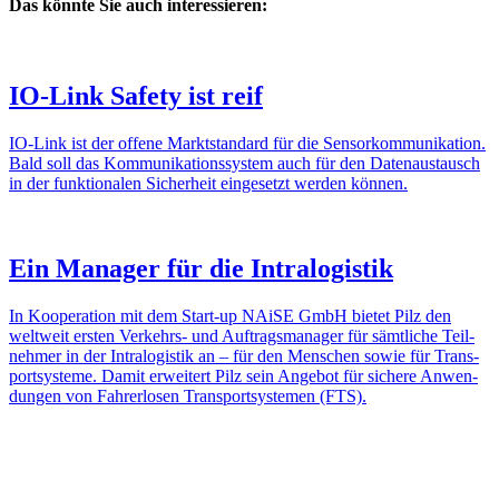
Das könnte Sie auch interessieren:
IO-Link Safety ist reif
IO-Link ist der offene Markt­stan­dard für die Sensor­kom­mu­ni­ka­tion.
Bald soll das Kommu­ni­ka­ti­ons­system auch für den Daten­aus­tausch
in der funk­tio­nalen Sicher­heit einge­setzt werden können.
Ein Manager für die Intra­lo­gistik
In Koope­ra­tion mit dem Start-up NAiSE GmbH bietet Pilz den
welt­weit ersten Verkehrs- und Auftrags­ma­nager für sämt­liche Teil­
nehmer in der Intra­lo­gistik an – für den Menschen sowie für Trans­
port­sys­teme. Damit erwei­tert Pilz sein Angebot für sichere Anwen­
dungen von Fahrer­losen Trans­port­sys­temen (FTS).