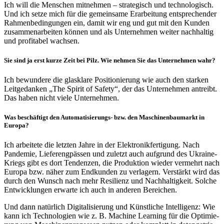
Ich will die Menschen mitnehmen – stra­te­gisch und tech­no­lo­gisch.
Und ich setze mich für die gemein­same Erar­bei­tung entspre­chender
Rahmen­be­din­gungen ein, damit wir eng und gut mit den Kunden
zusam­men­ar­beiten können und als Unter­nehmen weiter nach­haltig
und profi­tabel wachsen.
Sie sind ja erst kurze Zeit bei Pilz. Wie nehmen Sie das Unter­nehmen wahr?
Ich bewun­dere die glas­klare Posi­tio­nie­rung wie auch den starken
Leit­ge­danken „The Spirit of Safety“, der das Unter­nehmen antreibt.
Das haben nicht viele Unter­nehmen.
Was beschäf­tigt den Auto­ma­ti­sie­rungs- bzw. den Maschi­nen­bau­markt in
Europa?
Ich arbei­tete die letzten Jahre in der Elek­tronik­fer­ti­gung. Nach
Pandemie, Liefer­eng­pässen und zuletzt auch aufgrund des Ukraine-
Kriegs gibt es dort Tendenzen, die Produk­tion wieder vermehrt nach
Europa bzw. näher zum Endkunden zu verla­gern. Verstärkt wird das
durch den Wunsch nach mehr Resi­lienz und Nach­hal­tig­keit. Solche
Entwick­lungen erwarte ich auch in anderen Berei­chen.
Und dann natür­lich Digi­ta­li­sie­rung und Künst­liche Intel­li­genz: Wie
kann ich Tech­no­lo­gien wie z. B. Machine Lear­ning für die Opti­mie­