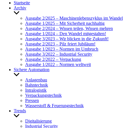
Start­seite
Archiv
Untermenü
anzeigen
Ausgabe 2/2025 – Maschi­nen­le­bens­zy­klus im Wandel
Ausgabe 1/2025 – Mit Sicher­heit nach­haltig
Ausgabe 2/2024 – Wissen teilen, Wissen mehren
Ausgabe 1/2024 – Den Wandel mitge­stalten!
Ausgabe 3/2023 – Wir blicken in die Zukunft!
Ausgabe 2/2023 – Pilz feiert Jubi­läum!
Ausgabe 1/2023 – Normen im Umbruch
Ausgabe 3/2022 – Indus­trial Security
Ausgabe 2/2022 – Verpa­ckung
Ausgabe 1/2022 – Normen welt­weit
Sichere Auto­ma­tion
Untermenü
anzeigen
Anla­genbau
Bahn­technik
Intra­lo­gistik
Verpa­ckungs­technik
Pressen
Wasser­stoff & Feue­rungs­technik
Trends
Untermenü
anzeigen
Digi­ta­li­sie­rung
Indus­trial Security