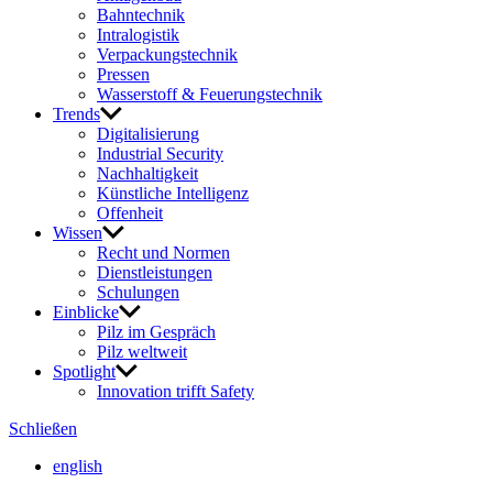
Bahn­technik
Intra­lo­gistik
Verpa­ckungs­technik
Pressen
Wasser­stoff & Feue­rungs­technik
Trends
Digi­ta­li­sie­rung
Indus­trial Security
Nach­hal­tig­keit
Künst­liche Intel­li­genz
Offen­heit
Wissen
Recht und Normen
Dienst­leis­tungen
Schu­lungen
Einblicke
Pilz im Gespräch
Pilz welt­weit
Spot­light
Inno­va­tion trifft Safety
Schließen
english