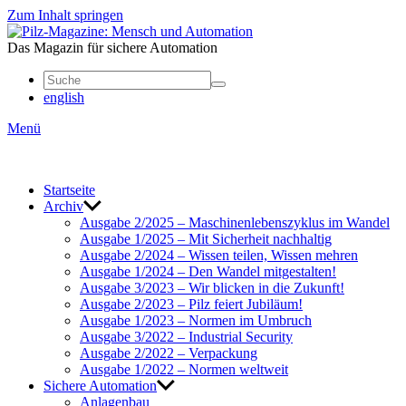
Zum Inhalt springen
Mensch
und
Das Magazin für sichere Automation
Automation
english
Menü
Start­seite
Archiv
Ausgabe 2/2025 – Maschi­nen­le­bens­zy­klus im Wandel
Ausgabe 1/2025 – Mit Sicher­heit nach­haltig
Ausgabe 2/2024 – Wissen teilen, Wissen mehren
Ausgabe 1/2024 – Den Wandel mitge­stalten!
Ausgabe 3/2023 – Wir blicken in die Zukunft!
Ausgabe 2/2023 – Pilz feiert Jubi­läum!
Ausgabe 1/2023 – Normen im Umbruch
Ausgabe 3/2022 – Indus­trial Security
Ausgabe 2/2022 – Verpa­ckung
Ausgabe 1/2022 – Normen welt­weit
Sichere Auto­ma­tion
Anla­genbau