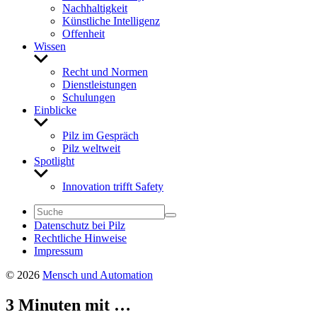
Nach­hal­tig­keit
Künst­liche Intel­li­genz
Offen­heit
Wissen
Untermenü
anzeigen
Recht und Normen
Dienst­leis­tungen
Schu­lungen
Einblicke
Untermenü
anzeigen
Pilz im Gespräch
Pilz welt­weit
Spot­light
Untermenü
anzeigen
Inno­va­tion trifft Safety
Daten­schutz bei Pilz
Recht­liche Hinweise
Impressum
© 2026
Mensch und Automation
3 Minuten mit …