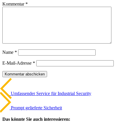
Kommentar
*
Name
*
E-Mail-Adresse
*
Beitrags-
Vorheriger
Artikel
Navigation
Umfas­sender Service für Indus­trial Security
Nächster
Artikel
Prompt gelie­ferte Sicher­heit
Das könnte Sie auch interessieren: