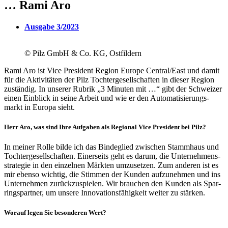
… Rami Aro
Ausgabe 3/2023
© Pilz GmbH & Co. KG, Ostfildern
Rami Aro ist Vice Presi­dent Region Europe Central/East und damit
für die Akti­vi­täten der Pilz Toch­ter­ge­sell­schaften in dieser Region
zuständig. In unserer Rubrik „3 Minuten mit …“ gibt der Schweizer
einen Einblick in seine Arbeit und wie er den Auto­ma­ti­sie­rungs­
markt in Europa sieht.
Herr Aro, was sind Ihre Aufgaben als Regional Vice Presi­dent bei Pilz?
In meiner Rolle bilde ich das Binde­glied zwischen Stamm­haus und
Toch­ter­ge­sell­schaften. Einer­seits geht es darum, die Unter­neh­mens­
stra­tegie in den einzelnen Märkten umzu­setzen. Zum anderen ist es
mir ebenso wichtig, die Stimmen der Kunden aufzu­nehmen und ins
Unter­nehmen zurück­zu­spielen. Wir brau­chen den Kunden als Spar­
rings­partner, um unsere Inno­va­ti­ons­fä­hig­keit weiter zu stärken.
Worauf legen Sie beson­deren Wert?