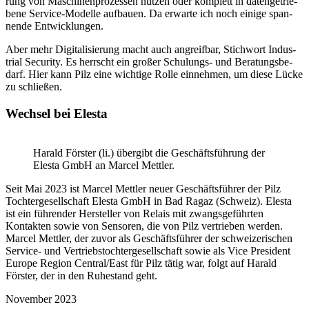
rung von Maschi­nen­pro­zessen nutzen oder komplett in daten­ge­trie­
bene Service-Modelle aufbauen. Da erwarte ich noch einige span­
nende Entwick­lungen.
Aber mehr Digi­ta­li­sie­rung macht auch angreifbar, Stich­wort Indus­
trial Security. Es herrscht ein großer Schu­lungs- und Bera­tungs­be­
darf. Hier kann Pilz eine wich­tige Rolle einnehmen, um diese Lücke
zu schließen.
Wechsel bei Elesta
Harald Förster (li.) über­gibt die Geschäfts­füh­rung der
Elesta GmbH an Marcel Mettler.
Seit Mai 2023 ist Marcel Mettler neuer Geschäfts­führer der Pilz
Toch­ter­ge­sell­schaft Elesta GmbH in Bad Ragaz (Schweiz). Elesta
ist ein führender Hersteller von Relais mit zwangs­ge­führten
Kontakten sowie von Sensoren, die von Pilz vertrieben werden.
Marcel Mettler, der zuvor als Geschäfts­führer der schwei­ze­ri­schen
Service- und Vertriebs­toch­ter­ge­sell­schaft sowie als Vice Presi­dent
Europe Region Central/East für Pilz tätig war, folgt auf Harald
Förster, der in den Ruhe­stand geht.
November 2023