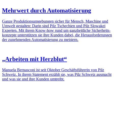
Mehr­wert durch Auto­ma­ti­sie­rung
Ganze Produk­ti­ons­um­ge­bungen sicher für Mensch, Maschine und
Umwelt gestalten: Darin sind Pilz Tsche­chien und Pilz Slowakei
Experten. Mit ihrem Know-how rund um ganz­heit­liche Sicher­heits­
kon­zepte unter­stützen sie ihre Kunden dabei, die Heraus­for­de­rungen
der zuneh­menden Auto­ma­ti­sie­rung zu meis­tern.
„Arbeiten mit Herz­blut“
Manuela Bernas­coni ist seit Oktober Geschäfts­füh­rerin von Pilz
Schweiz. In ihrem State­ment erzählt sie, was Pilz Schweiz ausmacht
und was sie und ihre Kunden umtreibt.